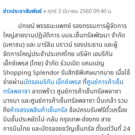
ข่าวประชาสัมพันธ์
»
ศุกร์ 3 มีนาคม 2560 09:40 น.
ปกรณ์ พรรธนะแพทย์ รองกรรมการผู้จัดการ
ใหญ่สายงานปฏิบัติการ บมจ.เซ็นทรัลพัฒนา จำกัด
(มหาชน)
และ มาร์ลิน บราวน์ รองประธาน และผู้
จัดการใหญ่ประจำประเทศไทย บริษัท เอมริกัน
เอ็กซ์เพรส (ไทย) จำกัด ร่วมเปิด แคมเปญ
Shopping Splendor รับสิทธิพิเศษมากมาย เมื่อใช้
จ่ายผ่าน
บัตรอเมริกัน เอ็กซ์เพรส
ที่
ศูนย์การค้าเซ็น
ทรัลพลาซา
ลาดพร้าว ศูนย์การค้าเซ็นทรัลพลาซา
บางนา และศูนย์การค้าเซ็นทรัลพลาซา ปิ่นเกล้า รวม
ถึง
ห้างสรรพสินค้าเซ็นทรัล
ช้อปครบรับฟรีตั๋วเครื่อง
บินชั้นประหยัดไป-กลับ กรุงเทพ-ฮ่องกง สาย
การบินไทย และบัตรของขวัญเซ็นทรัล ตั้งแต่วันที่ 24