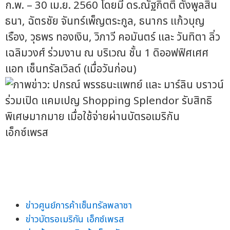
ก.พ. – 30 เม.ย. 2560 โดยมี ดร.ณัฐกิตติ์ ตั้งพูลสิน
ธนา, ฉัตรชัย จันทร์เพ็ญตระกูล, ธนากร แก้วบุญ
เรือง, วุธพร ทองเงิน, วิภาวี คอมันตร์ และ วันทิตา ลิ่ว
เฉลิมวงศ์ ร่วมงาน ณ บริเวณ ชั้น 1 ดิออฟฟิศเศศ
แอท เซ็นทรัลเวิลด์ (เมื่อวันก่อน)
ข่าวศูนย์การค้าเซ็นทรัลพลาซา
ข่าวบัตรอเมริกัน เอ็กซ์เพรส