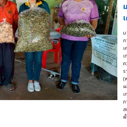
ม
เ
น
ก
เ
เ
ค
ร
(
ผ
เ
ภ
ส
พื