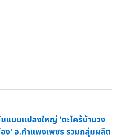
้นแบบแปลงใหญ่ 'ตะไคร้บ้านวง
้อง' จ.กำแพงเพชร รวมกลุ่มผลิต