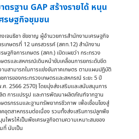
าตรฐาน GAP สร้างรายได้ หนุน
ศรษฐกิจชุมชน
างเจนธิชา ชัยชาญ ผู้อำนวยการสำนักงานเศรษฐกิจ
ารเกษตรที่ 12 นครสวรรค์ (สศท.12) สำนักงาน
ศรษฐกิจการเกษตร (สศก.) เปิดเผยว่า กระทรวง
กษตรและสหกรณ์เดินหน้าขับเคลื่อนการยกระดับขีด
วามสามารถในการแข่งขันภาคเกษตร ตามแผนปฏิบัติ
าชการของกระทรวงเกษตรและสหกรณ์ ระยะ 5 ปี
พ.ศ. 2566 2570) โดยมุ่งส่งเสริมและสนับสนุนการ
ลิต การแปรรูป และการพัฒนาผลิตภัณฑ์จากฐาน
กษตรกรรมและฐานทรัพยากรชีวภาพ เพื่อเชื่อมโยงสู่
าคอุตสาหกรรมต่อเนื่อง รวมทั้งส่งเสริมการปลูกพืช
มุนไพรให้เป็นพืชเศรษฐกิจตามความเหมาะสมของ
้นที่ นับเป็น