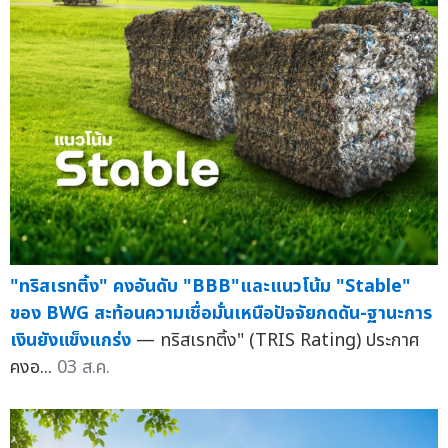
"ทริสเรทติ้ง" คงอันดับ "BBB"และแนวโน้ม "Stable"
ของ BWG สะท้อนความเชื่อมั่นเหนือปัจจัยกดดัน-ฐานะการ
เงินยังแข็งแกร่ง
— ทริสเรทติ้ง" (TRIS Rating) ประกาศ
คงอ...
03 ส.ค.