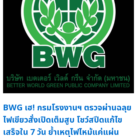
BWG เฮ! กรมโรงงานฯ ตรวจผ่านฉลุย
ไฟเขียวสั่งเปิดเต็มสูบ โชว์สปีดแก้ไข
เสร็จใน 7 วัน ย้ำเหตุไฟไหม้แค่แผ่น