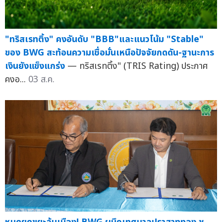
"ทริสเรทติ้ง" คงอันดับ "BBB"และแนวโน้ม "Stable"
ของ BWG สะท้อนความเชื่อมั่นเหนือปัจจัยกดดัน-ฐานะการ
เงินยังแข็งแกร่ง
— ทริสเรทติ้ง" (TRIS Rating) ประกาศ
คงอ...
03 ส.ค.