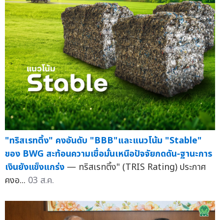
"ทริสเรทติ้ง" คงอันดับ "BBB"และแนวโน้ม "Stable"
ของ BWG สะท้อนความเชื่อมั่นเหนือปัจจัยกดดัน-ฐานะการ
เงินยังแข็งแกร่ง
— ทริสเรทติ้ง" (TRIS Rating) ประกาศ
คงอ...
03 ส.ค.