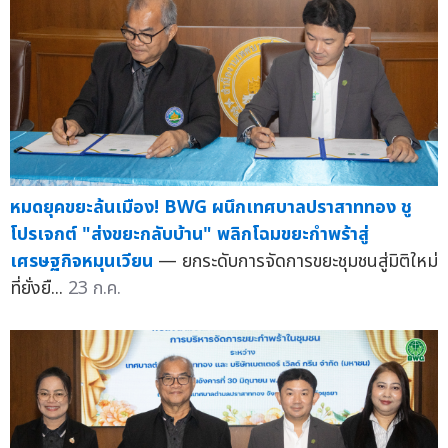
หมดยุคขยะล้นเมือง! BWG ผนึกเทศบาลปราสาททอง ชู
โปรเจกต์ "ส่งขยะกลับบ้าน" พลิกโฉมขยะกำพร้าสู่
เศรษฐกิจหมุนเวียน
— ยกระดับการจัดการขยะชุมชนสู่มิติใหม่
ที่ยั่งยื...
23 ก.ค.