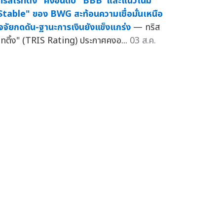
ทริสเรทติ้ง" คงอันดับ "BBB"และแนวโน้ม
Stable" ของ BWG สะท้อนความเชื่อมั่นเหนือ
ัจจัยกดดัน-ฐานะการเงินยังแข็งแกร่ง
— ทริส
รทติ้ง" (TRIS Rating) ประกาศคงอ...
03 ส.ค.