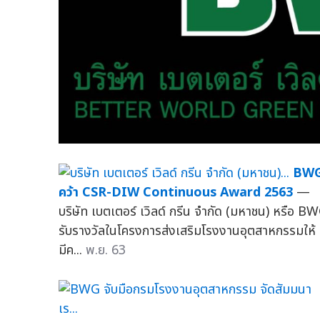
BW
คว้า CSR-DIW Continuous Award 2563
—
บริษัท เบตเตอร์ เวิลด์ กรีน จำกัด (มหาชน) หรือ B
รับรางวัลในโครงการส่งเสริมโรงงานอุตสาหกรรมให้
มีค...
พ.ย. 63