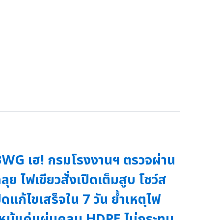
WG เฮ! กรมโรงงานฯ ตรวจผ่าน
ลุย ไฟเขียวสั่งเปิดเต็มสูบ โชว์ส
ีดแก้ไขเสร็จใน 7 วัน ย้ำเหตุไฟ
หม้แค่แผ่นคลุม HDPE ไม่กระทบ