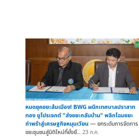
หมดยุคขยะล้นเมือง! BWG ผนึกเทศบาลปราสาท
ทอง ชูโปรเจกต์ "ส่งขยะกลับบ้าน" พลิกโฉมขยะ
กำพร้าสู่เศรษฐกิจหมุนเวียน
— ยกระดับการจัดการ
ขยะชุมชนสู่มิติใหม่ที่ยั่งยื...
23 ก.ค.