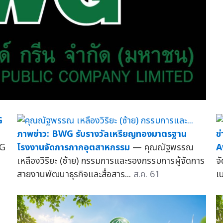
G
ภาพข่าว: BWG รับรางวัลเหรียญทองมาตรฐาน
ข
WG
โรงงานจัดการกากอุตสาหกรรม
— คุณณัฐพรรณ
A
เหลืองวิริยะ (ซ้าย) กรรมการและรองกรรมการผู้จัดการ
จ
สายงานพัฒนาธุรกิจและสื่อสาร...
ส.ค. 61
เบ