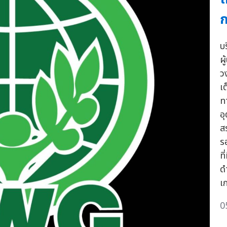
ก
บ
ผ
ว
เ
ท
อ
ส
ร
ท
ด
เ
0