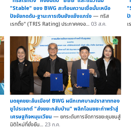
"
"ทริสเรทติ้ง" คงอันดับ "BBB"และแนวโน้ม
"
"Stable" ของ BWG สะท้อนความเชื่อมั่นเหนือ
ป
ปัจจัยกดดัน-ฐานะการเงินยังแข็งแกร่ง
— ทริส
เ
เรทติ้ง" (TRIS Rating) ประกาศคงอ...
03 ส.ค.
มดยุคขยะล้นเมือง! BWG ผนึกเทศบาลปราสาททอง
ชูโปรเจกต์ "ส่งขยะกลับบ้าน" พลิกโฉมขยะกำพร้าสู่
เศรษฐกิจหมุนเวียน
— ยกระดับการจัดการขยะชุมชนสู่
มิติใหม่ที่ยั่งยืน...
23 ก.ค.