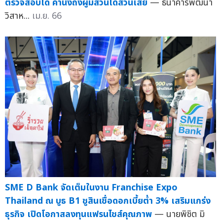
ตรวจสอบได้ คำนึงถึงผู้มีส่วนได้ส่วนเสีย
— ธนาคารพัฒนา
วิสาห...
เม.ย. 66
SME D Bank จัดเต็มในงาน Franchise Expo
Thailand ณ บูธ B1 ชูสินเชื่อดอกเบี้ยต่ำ 3% เสริมแกร่ง
ธุรกิจ เปิดโอกาสลงทุนแฟรนไชส์คุณภาพ
— นายพิชิต มิ