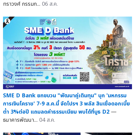
ทราวงศ์ กรรมก...
06 ส.ค.
SME D Bank ยกขบวน "พัฒนาคู่เติมทุน" บุก 'มหกรรม
การเงินโคราช' 7-9 ส.ค.นี้ จัดโปรฯ 3 พลัส สินเชื่อดอกเบี้ย
ต่ำ 3%ต่อปี แถมลดค่าธรรมเนียม พบได้ที่บูธ D2
—
ธนาคารพัฒนา...
04 ส.ค.