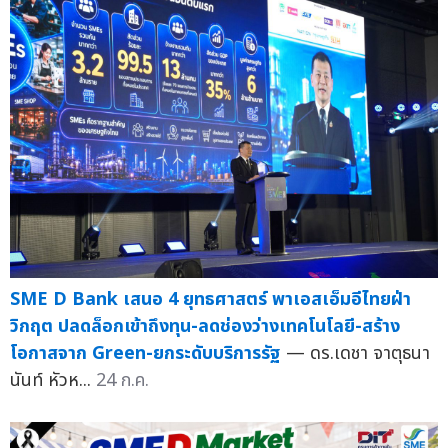
SME D Bank เสนอ 4 ยุทธศาสตร์ พาเอสเอ็มอีไทยฝ่า
วิกฤต ปลดล็อกเข้าถึงทุน-ลดช่องว่างเทคโนโลยี-สร้าง
โอกาสจาก Green-ยกระดับบริการรัฐ
— ดร.เดชา จาตุธนา
นันท์ หัวห...
24 ก.ค.