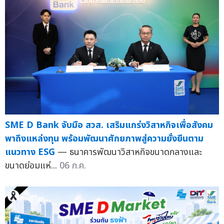
SME D Bank จับมือ สวส. เสริมแกร่งวิสาหกิจเพื่อสังคม
พาถึงแหล่งทุน พร้อมพัฒนาศักยภาพสู่ความยั่งยืนตาม
แนวทาง ESG
— ธนาคารพัฒนาวิสาหกิจขนาดกลางและ
ขนาดย่อมแห่...
06 ก.ค.