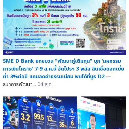
SME D Bank ยกขบวน "พัฒนาคู่เติมทุน" บุก 'มหกรรม
การเงินโคราช' 7-9 ส.ค.นี้ จัดโปรฯ 3 พลัส สินเชื่อดอกเบี้ย
ต่ำ 3%ต่อปี แถมลดค่าธรรมเนียม พบได้ที่บูธ D2
—
ธนาคารพัฒนา...
04 ส.ค.