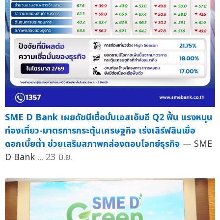
SME D Bank เผยดัชนีเชื่อมั่นเอสเอ็มอี Q2 ฟื้น แรงหนุน
ท่องเที่ยว-มาตรการกระตุ้นเศรษฐกิจ เร่งเสิร์ฟสินเชื่อ
ดอกเบี้ยต่ำ ช่วยเสริมสภาพคล่องตอบโจทย์ธุรกิจ
— SME
D Bank ...
23 มิ.ย.