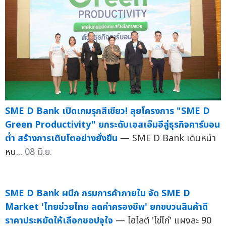
SME D Bank เปิดเกมรุกสีเขียว! ลุยโครงการ "SME D
Green Productivity" ยกระดับเอสเอ็มอีสู่ธุรกิจคาร์บอน
ต่ำ สร้างการเติบโตอย่างยั่งยืน
— SME D Bank เดินหน้า
หน...
08 มิ.ย.
SME D Bank ผนึก กรมการค้าภายใน จัด SME D
Market 'ไทยช่วยไทย ลดค่าครองชีพ' ยกขบวนสินค้าดี
ราคาประหยัดให้เลือกชอปจุใจ
— ไฮไลต์ 'ไข่ไก่' แผงละ 90