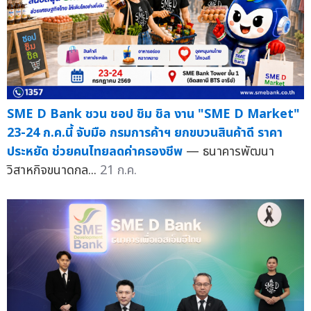
SME D Bank ชวน ชอป ชิม ชิล งาน "SME D Market"
23-24 ก.ค.นี้ จับมือ กรมการค้าฯ ยกขบวนสินค้าดี ราคา
ประหยัด ช่วยคนไทยลดค่าครองชีพ
— ธนาคารพัฒนา
วิสาหกิจขนาดกล...
21 ก.ค.