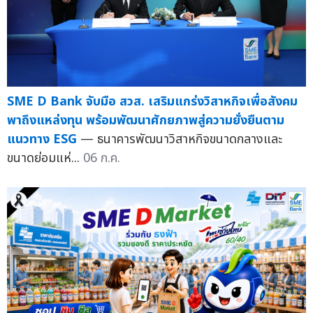
SME D Bank จับมือ สวส. เสริมแกร่งวิสาหกิจเพื่อสังคม
พาถึงแหล่งทุน พร้อมพัฒนาศักยภาพสู่ความยั่งยืนตาม
แนวทาง ESG
— ธนาคารพัฒนาวิสาหกิจขนาดกลางและ
ขนาดย่อมแห่...
06 ก.ค.