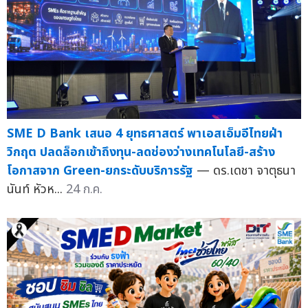
SME D Bank เสนอ 4 ยุทธศาสตร์ พาเอสเอ็มอีไทยฝ่า
วิกฤต ปลดล็อกเข้าถึงทุน-ลดช่องว่างเทคโนโลยี-สร้าง
โอกาสจาก Green-ยกระดับบริการรัฐ
— ดร.เดชา จาตุธนา
นันท์ หัวห...
24 ก.ค.