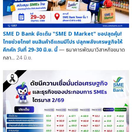
SME D Bank จัดเต็ม "SME D Market" ชอปสุดคุ้ม!
ไทยช่วยไทย! ขนสินค้าดีแถมมีโปร ปลุกพลังเศรษฐกิจให้
คึกคัก วันที่ 29-30 มิ.ย. นี้
— ธนาคารพัฒนาวิสาหกิจขนาด
กลา...
24 มิ.ย.