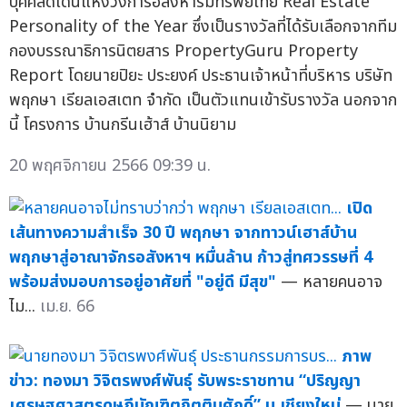
บุคคลดีเด่นแห่งวงการอสังหาริมทรัพย์ไทย Real Estate
Personality of the Year ซึ่งเป็นรางวัลที่ได้รับเลือกจากทีม
กองบรรณาธิการนิตยสาร PropertyGuru Property
Report โดยนายปิยะ ประยงค์ ประธานเจ้าหน้าที่บริหาร บริษัท
พฤกษา เรียลเอสเตท จำกัด เป็นตัวแทนเข้ารับรางวัล นอกจาก
นี้ โครงการ บ้านกรีนเฮ้าส์ บ้านนิยาม
20 พฤศจิกายน 2566 09:39 น.
เปิด
เส้นทางความสำเร็จ 30 ปี พฤกษา จากทาวน์เฮาส์บ้าน
พฤกษาสู่อาณาจักรอสังหาฯ หมื่นล้าน ก้าวสู่ทศวรรษที่ 4
พร้อมส่งมอบการอยู่อาศัยที่ "อยู่ดี มีสุข"
— หลายคนอาจ
ไม...
เม.ย. 66
ภาพ
ข่าว: ทองมา วิจิตรพงศ์พันธุ์ รับพระราชทาน “ปริญญา
เศรษฐศาสตรดุษฎีบัณฑิตกิตติมศักดิ์” ม.เชียงใหม่
— นาย