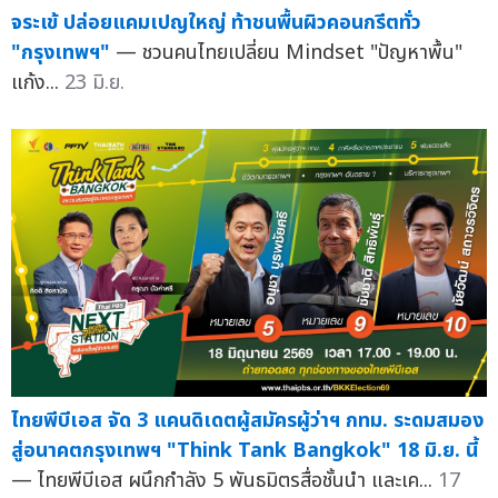
จระเข้ ปล่อยแคมเปญใหญ่ ท้าชนพื้นผิวคอนกรีตทั่ว
"กรุงเทพฯ"
— ชวนคนไทยเปลี่ยน Mindset "ปัญหาพื้น"
แก้ง...
23 มิ.ย.
ไทยพีบีเอส จัด 3 แคนดิเดตผู้สมัครผู้ว่าฯ กทม. ระดมสมอง
สู่อนาคตกรุงเทพฯ "Think Tank Bangkok" 18 มิ.ย. นี้
— ไทยพีบีเอส ผนึกกำลัง 5 พันธมิตรสื่อชั้นนำ และเค...
17