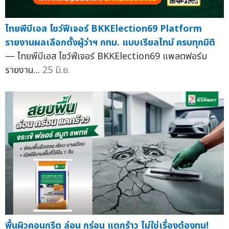
ไทยพีบีเอส โชว์ฟีเจอร์ BKKElection69 Platform
รายงานผลเลือกตั้งผู้ว่าฯ กทม. แบบเรียลไทม์ ครบทุกมิติ
— ไทยพีบีเอส โชว์ฟีเจอร์ BKKElection69 แพลตฟอร์ม
รายงาน...
25 มิ.ย.
พื้นผิวคอนกรีต ล่อน กร่อน แตกร้าว ไม่ใช่เรื่องต้องทน!