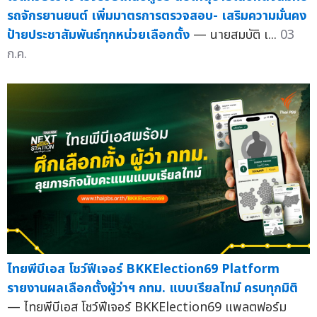
รถจักรยานยนต์ เพิ่มมาตรการตรวจสอบ- เสริมความมั่นคง
ป้ายประชาสัมพันธ์ทุกหน่วยเลือกตั้ง
— นายสมบัติ เ...
03
ก.ค.
ไทยพีบีเอส โชว์ฟีเจอร์ BKKElection69 Platform
รายงานผลเลือกตั้งผู้ว่าฯ กทม. แบบเรียลไทม์ ครบทุกมิติ
— ไทยพีบีเอส โชว์ฟีเจอร์ BKKElection69 แพลตฟอร์ม