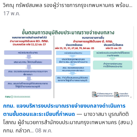
วิศณุ ทรัพย์สมพล รองผู้ว่าราชการกรุงเทพมหานคร พร้อม...
17 พ.ค.
กทม. แจงบริหารงบประมาณรายจ่ายงบกลางดำเนินการ
ตามขั้นตอนและระเบียบที่กำหนด
— นางวาสนา บูรณกิตติ
โสภณ ผู้อำนวยการสำนักงบประมาณกรุงเทพมหานคร (สงม.)
กทม. กล่าวก...
08 พ.ค.