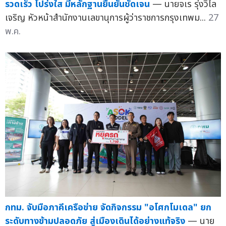
รวดเร็ว โปร่งใส มีหลักฐานยืนยันชัดเจน
— นายจเร รุ่งวิไล
เจริญ หัวหน้าสำนักงานเลขานุการผู้ว่าราชการกรุงเทพม...
27
พ.ค.
กทม. จับมือภาคีเครือข่าย จัดกิจกรรม "อโศกโมเดล" ยก
ระดับทางข้ามปลอดภัย สู่เมืองเดินได้อย่างแท้จริง
— นาย