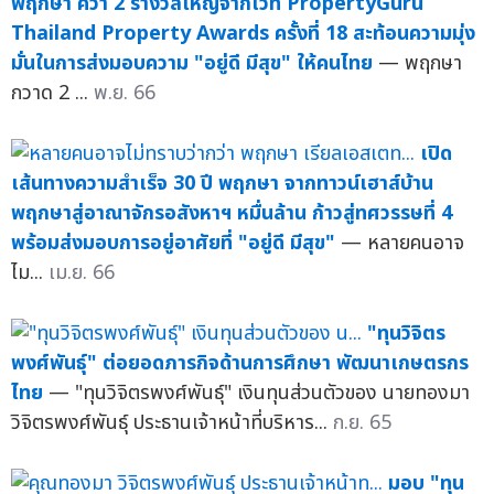
พฤกษา คว้า 2 รางวัลใหญ่จากเวที PropertyGuru
Thailand Property Awards ครั้งที่ 18 สะท้อนความมุ่ง
มั่นในการส่งมอบความ "อยู่ดี มีสุข" ให้คนไทย
— พฤกษา
กวาด 2 ...
พ.ย. 66
เปิด
เส้นทางความสำเร็จ 30 ปี พฤกษา จากทาวน์เฮาส์บ้าน
พฤกษาสู่อาณาจักรอสังหาฯ หมื่นล้าน ก้าวสู่ทศวรรษที่ 4
พร้อมส่งมอบการอยู่อาศัยที่ "อยู่ดี มีสุข"
— หลายคนอาจ
ไม...
เม.ย. 66
"ทุนวิจิตร
พงศ์พันธุ์" ต่อยอดภารกิจด้านการศึกษา พัฒนาเกษตรกร
ไทย
— "ทุนวิจิตรพงศ์พันธุ์" เงินทุนส่วนตัวของ นายทองมา
วิจิตรพงศ์พันธุ์ ประธานเจ้าหน้าที่บริหาร...
ก.ย. 65
มอบ "ทุน