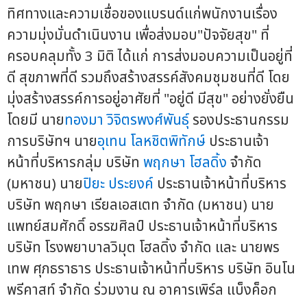
ทิศทางและความเชื่อของแบรนด์แก่พนักงานเรื่อง
ความมุ่งมั่นดำเนินงาน เพื่อส่งมอบ"ปัจจัยสุข" ที่
ครอบคลุมทั้ง 3 มิติ ได้แก่ การส่งมอบความเป็นอยู่ที่
ดี สุขภาพที่ดี รวมถึงสร้างสรรค์สังคมชุมชนที่ดี โดย
มุ่งสร้างสรรค์การอยู่อาศัยที่ "อยู่ดี มีสุข" อย่างยั่งยืน
โดยมี นาย
ทองมา วิจิตรพงศ์พันธุ์
รองประธานกรรม
การบริษัทฯ นาย
อุเทน โลหชิตพิทักษ์
ประธานเจ้า
หน้าที่บริหารกลุ่ม บริษัท
พฤกษา โฮลดิ้ง
จำกัด
(มหาชน) นาย
ปิยะ ประยงค์
ประธานเจ้าหน้าที่บริหาร
บริษัท พฤกษา เรียลเอสเตท จำกัด (มหาชน) นาย
แพทย์สมศักดิ์ อรรฆศิลป์ ประธานเจ้าหน้าที่บริหาร
บริษัท โรงพยาบาลวิมุต โฮลดิ้ง จำกัด และ นายพร
เทพ ศุภธราธาร ประธานเจ้าหน้าที่บริหาร บริษัท อินโน
พรีคาสท์ จำกัด ร่วมงาน ณ อาคารเพิร์ล แบ็งค็อก