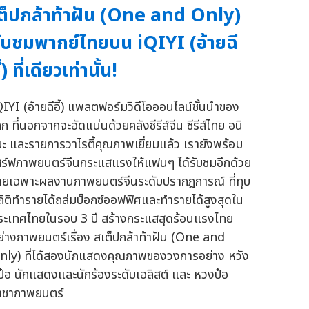
ต็ปกล้าท้าฝัน (One and Only)
ับชมพากย์ไทยบน iQIYI (อ้ายฉี
ี้) ที่เดียวเท่านั้น!
QIYI (อ้ายฉีอี้) แพลตฟอร์มวิดีโอออนไลน์ชั้นนำของ
ก ที่นอกจากจะอัดแน่นด้วยคลังซีรีส์จีน ซีรีส์ไทย อนิ
มะ และรายการวาไรตี้คุณภาพเยี่ยมแล้ว เรายังพร้อม
สิร์ฟภาพยนตร์จีนกระแสแรงให้แฟนๆ ได้รับชมอีกด้วย
ดยเฉพาะผลงานภาพยนตร์จีนระดับปรากฎการณ์ ที่ทุบ
ถิติทำรายได้ถล่มบ็อกซ์ออฟฟิศและทำรายได้สูงสุดใน
ระเทศไทยในรอบ 3 ปี สร้างกระแสสุดร้อนแรงไทย
ย่างภาพยนตร์เรื่อง สเต็ปกล้าท้าฝัน (One and
nly) ที่ได้สองนักแสดงคุณภาพของวงการอย่าง หวัง
ี้ป๋อ นักแสดงและนักร้องระดับเอลิสต์ และ หวงป๋อ
าชาภาพยนตร์