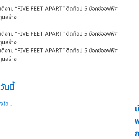
ันนี้
เ
พ
ภ