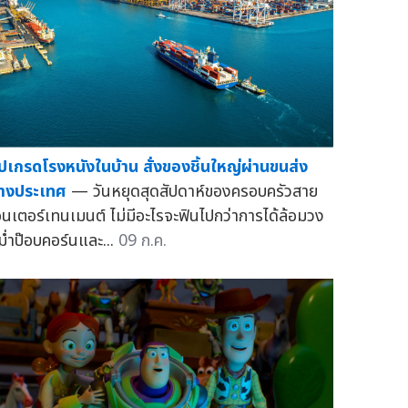
ัปเกรดโรงหนังในบ้าน สั่งของชิ้นใหญ่ผ่านขนส่ง
่างประเทศ
— วันหยุดสุดสัปดาห์ของครอบครัวสาย
อนเตอร์เทนเมนต์ ไม่มีอะไรจะฟินไปกว่าการได้ล้อมวง
ม่ำป๊อบคอร์นและ...
09 ก.ค.