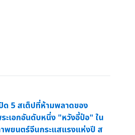
ปิด 5 สเต็ปที่ห้ามพลาดของ
ระเอกอันดับหนึ่ง "หวังอี้ป๋อ" ใน
าพยนตร์จีนกระแสแรงแห่งปี ส