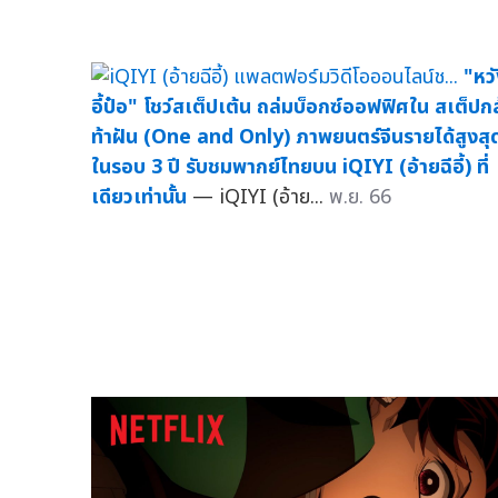
"หว
อี้ป๋อ" โชว์สเต็ปเต้น ถล่มบ็อกซ์ออฟฟิศใน สเต็ปกล
ท้าฝัน (One and Only) ภาพยนตร์จีนรายได้สูงสุ
ในรอบ 3 ปี รับชมพากย์ไทยบน iQIYI (อ้ายฉีอี้) ที่
เดียวเท่านั้น
— iQIYI (อ้าย...
พ.ย. 66