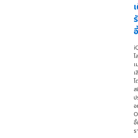
เ
ร
อ
i
โล
เ
เ
โ
ส
ป
อ
O
อ
ร