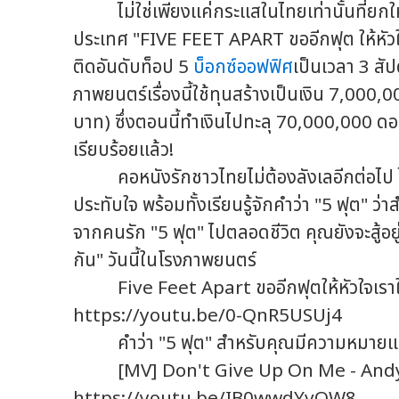
ไม่ใช่เพียงแค่กระแสในไทยเท่านั้นที่ยกให้
ประเทศ "FIVE FEET APART ขออีกฟุต ให้หัวใจเ
ติดอันดับท็อป 5
บ็อกซ์ออฟฟิศ
เป็นเวลา 3 สัป
ภาพยนตร์เรื่องนี้ใช้ทุนสร้างเป็นเงิน 7,000,
บาท) ซึ่งตอนนี้ทำเงินไปทะลุ 70,000,000 ดอลล
เรียบร้อยแล้ว!
คอหนังรักชาวไทยไม่ต้องลังเลอีกต่อไป ได
ประทับใจ พร้อมทั้งเรียนรู้จักคำว่า "5 ฟุต" ว
จากคนรัก "5 ฟุต" ไปตลอดชีวิต คุณยังจะสู้อย
กัน" วันนี้ในโรงภาพยนตร์
Five Feet Apart ขออีกฟุตให้หัวใจเราใกล้
https://youtu.be/0-QnR5USUj4
คำว่า "5 ฟุต" สำหรับคุณมีความหมายแ
[MV] Don't Give Up On Me - And
https://youtu.be/IB0wwdYvQW8