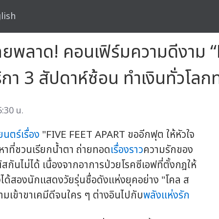
lish
ไทยพลาด! คอนเฟิร์มความดีงาม 
กา 3 สัปดาห์ซ้อน ทำเงินทั่วโลกท
:30 น.
นตร์เรื่อง
"FIVE FEET APART ขออีกฟุต ให้หัวใจ
อหาที่ชวนเรียกน้ำตา ถ่ายทอด
เรื่องราว
ความรักของ
มผัสกันไม่ได้ เนื่องจากอาการป่วยโรคซีเอฟที่ตั้งกฎให้
งได้สองนักแสดงวัยรุ่นชื่อดังแห่งยุคอย่าง "โคล ส
ณความเข้าขาเคมีดีจนใคร ๆ ต่างอินไปกับ
พลังแห่งรัก