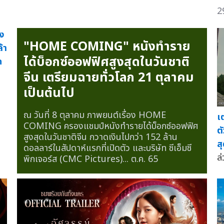
2
ัง
"HOME COMING" หนังทำราย
้า
ได้บ็อกซ์ออฟฟิศสูงสุดในวันชาติ
ด
จีน เตรียมฉายทั่วโลก 21 ตุลาคม
เป็นต้นไป
ณ วันที่ 8 ตุลาคม ภาพยนต์เรื่อง HOME
เ
COMING ครองแชมป์หนังทำรายได้บ็อกซ์ออฟฟิศ
ต
สูงสุดในวันชาติจีน กวาดเงินไปกว่า 152 ล้าน
ส
ดอลลาร์ในสัปดาห์แรกที่เปิดตัว และบริษัท ซีเอ็มซี
ล่
พิกเจอร์ส (CMC Pictures)...
ต.ค. 65