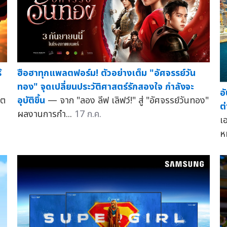
้
ฮือฮาทุกแพลตฟอร์ม! ตัวอย่างเต็ม "อัศจรรย์วัน
ทอง" จุดเปลี่ยนประวัติศาสตร์รักสองใจ กำลังจะ
อ
ขต
อุบัติขึ้น
— จาก "ลอง ลีฟ เลิฟว์!" สู่ "อัศจรรย์วันทอง"
ต
ผลงานการกำ...
17 ก.ค.
เ
ห