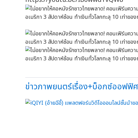
ข่าวภาพยนตร์เรื่อง+บ็อกซ์ออฟฟิศว