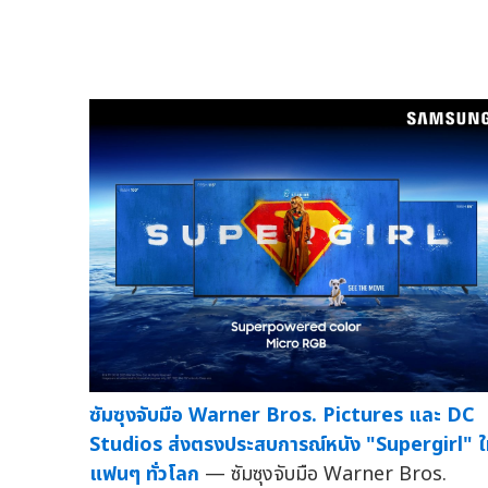
ซัมซุงจับมือ Warner Bros. Pictures และ DC
Studios ส่งตรงประสบการณ์หนัง "Supergirl" ใ
แฟนๆ ทั่วโลก
— ซัมซุงจับมือ Warner Bros.