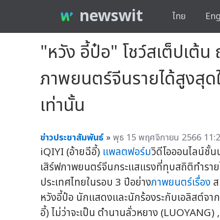
newswit
ไทย
Eng
"หวัง อี้ป๋อ" โชว์สเต็ปเ
ภาพยนตร์จีนรายได้สูงสุดใน
เท่านั้น
ข่าวประชาสัมพันธ์
»
พุธ 15 พฤศจิกายน 2566 11:2
iQIYI (อ้ายฉีอี้)
แพลตฟอร์ม
วิดีโอออนไลน์ชั
เสิร์ฟภาพยนตร์จีนกระแสแรงที่ทุบสถิติทำราย
ประเทศไทยในรอบ 3 ปีอย่าง
ภาพยนตร์เรื่อง
สเ
หวังอี้ป๋อ นักแสดงและนักร้องระกับเอลิสต์จ
อี้) ไม่ว่าจะเป็น ตำนานลั่วหยาง (LUOYANG) 