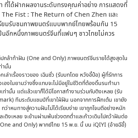
ำ ที่ได้ฝากผลงานระดับทรงคุณค่าอย่าง การแสดงที่
of The Fist : The Return of Chen Zhen และ
รียมรับชมภาพยนตร์แบบพากย์ไทยพร้อมกัน 15
 ถือเป็นอีกหนึ่งภาพยนตร์จีนที่แฟนๆ ชาวไทยไม่ควร
เรื่องราวของ เฉินซั่ว (รับบทโดย หวังอี้ป๋อ) ผู้ที่รักการ
วเองในยามว่างซึ่งแทบจะไม่มีอยู่ในชีวิตที่ต้องดิ้นรนทำมา
ท่านั้น แต่แล้วเขาก็ได้มีโอกาสทำงานร่วมกับติงเหลย (รับ
mark) ทีมระดับแชมป์ที่เขาใฝ่ฝัน นอกจากการฝึกเต้น เขายัง
ัน ทว่าหนทางสู่ความฝันไม่ได้เรียบง่าย เขาถูกโจมตีอย่างหนัก
และติงเหลย จะข้ามผ่านพ้นช่วงตกต่ำและก้าวเดินไปคว้าฝันต่อ
(One and Only) พากย์ไทย 15 พ.ย. นี้ บน iQIYI (อ้ายฉีอี้)