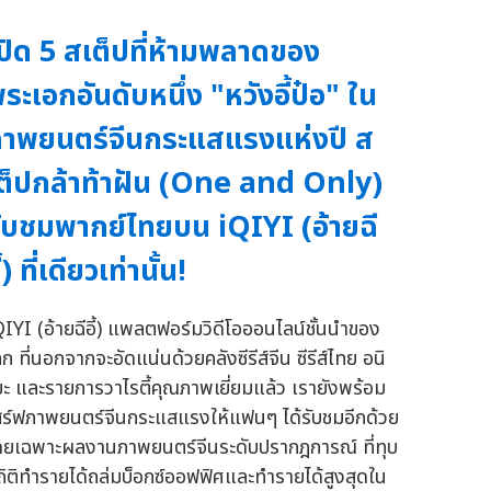
ปิด 5 สเต็ปที่ห้ามพลาดของ
ระเอกอันดับหนึ่ง "หวังอี้ป๋อ" ใน
าพยนตร์จีนกระแสแรงแห่งปี ส
ต็ปกล้าท้าฝัน (One and Only)
ับชมพากย์ไทยบน iQIYI (อ้ายฉี
ี้) ที่เดียวเท่านั้น!
QIYI (อ้ายฉีอี้) แพลตฟอร์มวิดีโอออนไลน์ชั้นนำของ
ก ที่นอกจากจะอัดแน่นด้วยคลังซีรีส์จีน ซีรีส์ไทย อนิ
มะ และรายการวาไรตี้คุณภาพเยี่ยมแล้ว เรายังพร้อม
สิร์ฟภาพยนตร์จีนกระแสแรงให้แฟนๆ ได้รับชมอีกด้วย
ดยเฉพาะผลงานภาพยนตร์จีนระดับปรากฎการณ์ ที่ทุบ
ถิติทำรายได้ถล่มบ็อกซ์ออฟฟิศและทำรายได้สูงสุดใน