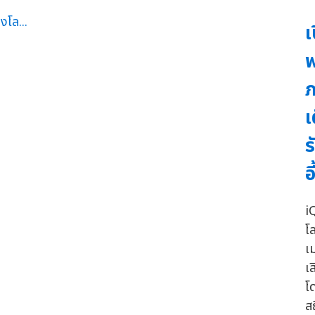
เ
พ
ภ
เ
ร
อ
i
โล
เ
เ
โ
ส