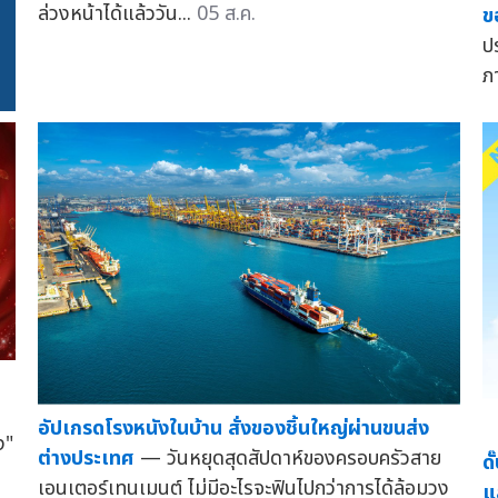
ล่วงหน้าได้แล้ววัน...
05 ส.ค.
ข
ป
ภ
อัปเกรดโรงหนังในบ้าน สั่งของชิ้นใหญ่ผ่านขนส่ง
ง"
ต่างประเทศ
— วันหยุดสุดสัปดาห์ของครอบครัวสาย
ด
เอนเตอร์เทนเมนต์ ไม่มีอะไรจะฟินไปกว่าการได้ล้อมวง
แ