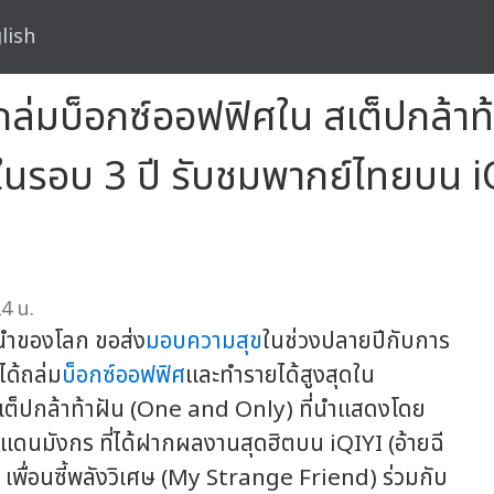
lish
ต้น ถล่มบ็อกซ์ออฟฟิศใน สเต็ปกล้
รอบ 3 ปี รับชมพากย์ไทยบน iQIYI
4 น.
้นนำของโลก ขอส่ง
มอบความสุข
ในช่วงปลายปีกับการ
ได้ถล่ม
บ็อกซ์ออฟฟิศ
และทำรายได้สูงสุดใน
ต็ปกล้าท้าฝัน (One and Only) ที่นำแสดงโดย
ากแดนมังกร ที่ได้ฝากผลงานสุดฮิตบน iQIYI (อ้ายฉี
, เพื่อนซี้พลังวิเศษ (My Strange Friend) ร่วมกับ