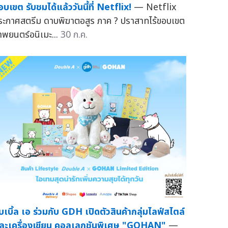
อบเขต รับชมได้แล้ววันนี้ที่ Netflix!
— Netflix
ระกาศสตรีม ดาบพิฆาตอสูร ภาค ? ปราสาทไร้ขอบเขต
าพยนตร์อนิเมะ...
30 ก.ค.
ั๊บเบิ้ล เอ ร่วมกับ GDH เปิดตัวสินค้ากลุ่มไลฟ์สไตล์
ละเครื่องเขียน คอลเลกชันพิเศษ "GOHAN"
—