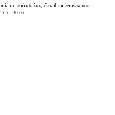
๊บเบิ้ล เอ เปิดตัวสินค้ากลุ่มไลฟ์สไตล์และเครื่องเขียน
อลเล...
30 มิ.ย.