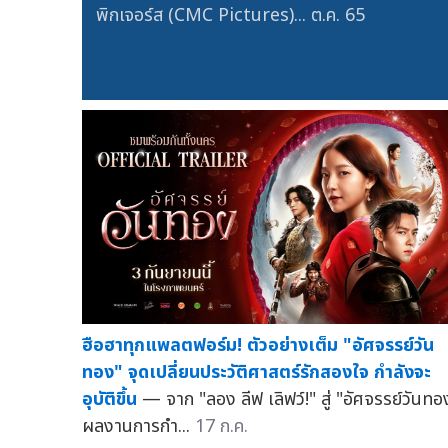
พิกเจอร์ส (CMC Pictures)...
ต.ค. 65
ฮือฮาทุกแพลตฟอร์ม! ตัวอย่างเต็ม "อัศจรรย์วัน
ทอง" จุดเปลี่ยนประวัติศาสตร์รักสองใจ กำลังจะ
อุบัติขึ้น
— จาก "ลอง ลีฟ เลิฟว์!" สู่ "อัศจรรย์วันทอ
ผลงานการกำ...
17 ก.ค.