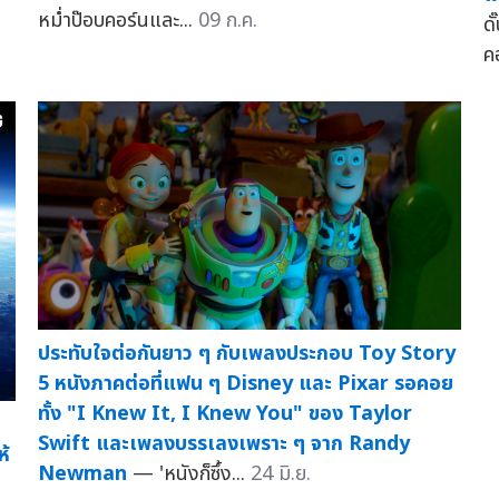
หม่ำป๊อบคอร์นและ...
09 ก.ค.
ดั
ค
ประทับใจต่อกันยาว ๆ กับเพลงประกอบ Toy Story
5 หนังภาคต่อที่แฟน ๆ Disney และ Pixar รอคอย
ทั้ง "I Knew It, I Knew You" ของ Taylor
Swift และเพลงบรรเลงเพราะ ๆ จาก Randy
ห้
Newman
— 'หนังก็ซึ้ง...
24 มิ.ย.