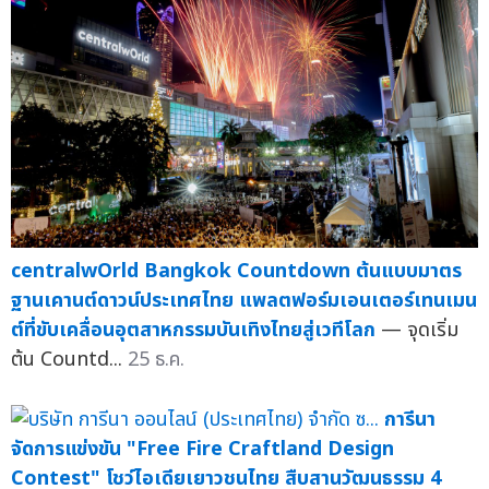
centralwOrld Bangkok Countdown ต้นแบบมาตร
ฐานเคานต์ดาวน์ประเทศไทย แพลตฟอร์มเอนเตอร์เทนเมน
ต์ที่ขับเคลื่อนอุตสาหกรรมบันเทิงไทยสู่เวทีโลก
— จุดเริ่ม
ต้น Countd...
25 ธ.ค.
การีนา
จัดการแข่งขัน "Free Fire Craftland Design
Contest" โชว์ไอเดียเยาวชนไทย สืบสานวัฒนธรรม 4