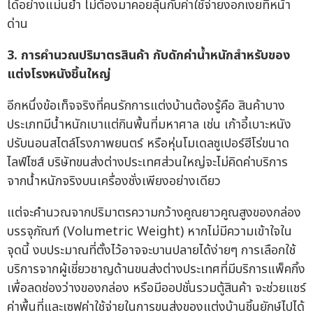
ได้อย่างแม่นยำ ไม่ต้องมาคอยลุ้นกับค่าใช้จ่ายงอกเงยที่หน้า
ด่าน
3.
การคำนวณปริมาตรสินค้า กับดักค่าน้ำหนักสำหรับของ
แต่งโรงหนังชิ้นใหญ่
อีกหนึ่งข้อเท็จจริงที่คนรักการแต่งบ้านต้องรู้คือ สินค้าบาง
ประเภทมีน้ำหนักเบาแต่กินพื้นที่มหาศาล เช่น เก้าอี้เบาะหนัง
ปรับนอนสไตล์โรงภาพยนตร์ หรือหุ่นโมเดลซูเปอร์ฮีโร่ขนาด
ไลฟ์ไซส์ บริษัทขนส่งต่างประเทศส่วนใหญ่จะไม่คิดค่าบริการ
จากน้ำหนักจริงบนเครื่องชั่งเพียงอย่างเดียว
แต่จะคำนวณจากปริมาตรความกว้างคูณยาวคูณสูงของกล่อง
บรรจุภัณฑ์ (Volumetric Weight) หากไม่มีความเข้าใจใน
จุดนี้ งบประมาณที่ตั้งไว้อาจจะบานปลายได้ง่ายๆ การเลือกใช้
บริการจากผู้เชี่ยวชาญด้านขนส่งต่างประเทศที่มีบริการแพ็คกิ้ง
เพื่อลดช่องว่างของกล่อง หรือมีออปชั่นรวมตู้สินค้า จะช่วยแชร์
ค่าพื้นที่และเซฟค่าใช้จ่ายในการขนส่งของแต่งบ้านชิ้นยักษ์ไปได้