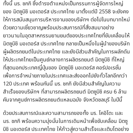
ทั้งนี้ มร. ชกกิ ซึ่งดำรงตำแหน่งเป็นกรรมการผู้จัดการใหญ่
ของ มิตซูบิชิ มอเตอร์ส ประเทศไทย มาตั้งแต่ปี 2558 จะยังคง
ให้การสนับสนุนการบริหารงานของบริษัทฯ ต่อไปในบทบาทใหม่
ด้วยความเชี่ยวชาญพร้อมประสบการณ์ที่สั่งสมมาอย่าง
ยาวนานในอุตสาหกรรมยานยนต์ของประเทศไทยที่ขับเคลื่อนให้
มิตซูบิชิ มอเตอร์ส ประเทศไทย กลายเป็นหนึ่งในผู้นำของบริษัท
ผู้ผลิตรถยนต์ในประเทศไทย และยังมีส่วนสำคัญในการผลักดัน
ให้ประเทศไทยเป็นศูนย์กลางการผลิตรถยนต์ มิตซูบิชิ ที่ใหญ่
ที่สุดนอกประเทศญี่ปุ่นของ มิตซูบิชิ มอเตอร์ส คอร์ปอเรชั่น
เพื่อการจำหน่ายภายในประเทศและส่งออกไปยังทั่วโลกอีกกว่า
120 ประเทศ พร้อมกันนี้ มร. ชกกิ ยังมีส่วนสำคัญในความ
สำเร็จของบริษัทฯ ที่สามารถผลิตรถยนต์ มิตซูบิชิ ครบ 6 ล้าน
คันจากศูนย์การผลิตรถยนต์แหลมฉบัง จังหวัดชลบุรี ในปีนี้
ด้วยประสบการณ์และความสามารถของทั้ง มร. โคอิโตะ และ
มร. ชกกิ พร้อมความมุ่งมั่นในการเดินหน้าเพื่อขับเคลื่อน มิตซู
บิชิ มอเตอร์ส ประเทศไทย ให้ก้าวสู่ความสำเร็จและเติบโตอย่าง