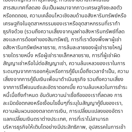
สารสนเทศที่ลดลง อันเป็นผลมาจากภาวะเศรษฐกิจชะลอตัว
หรือถดถอย, ความเคลื่อนไหวเชิงลบด้านอสังหาริมทรัพย์หรือ
เศรษฐกิจในอุตสาหกรรมของเราหรืออุตสาหกรรมที่เราทำ
ธุรกิจด้วย (รวมถึงความเสี่ยงจากมูลค่าอสังหาริมทรัพย์ที่ลด
ลงและการด้อยค่าของสินทรัพย์), การที่เราต้องพึ่งพาผู้เช่า
อสังหาริมทรัพย์หลายราย, การล้มละลายของผู้เช่ารายใหญ่
รายใดรายหนึ่ง หรือผู้เช่ารายเล็กหลายราย, การที่ผู้เช่าผิด
สัญญาเช่าหรือไม่ต่อสัญญาเช่า, ความล้มเหลวของเราในการ
ระดมทุนจากการออกหุ้นหรือการกู้ยืมเมื่อถึงเวลาจำเป็น, ความ
เสี่ยงจากการกู้ยืมเงินเพื่อมาดำเนินธุรกิจ รวมถึงความเสี่ยง
จากการรีไฟแนนซ์และอัตราดอกเบี้ย ความล้มเหลวในการชำระ
หนี้เมื่อถึงกำหนด อันดับความน่าเชื่อถือของเราที่ลดลง การ
ละเมิดข้อตกลงหรือเงื่อนไขอื่นๆที่ระบุในสัญญากู้ยืมของเรา,
ความผันผวนของตลาดการเงิน, การเปลี่ยนแปลงของอัตรา
แลกเปลี่ยนเงินตราต่างประเทศ, การที่เราไม่สามารถ
บริหารธุรกิจให้เติบโตอย่างมีประสิทธิภาพ, อุปสรรคในการเข้า