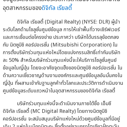
อุตสาหกรรมของ
ดิจิทัล เรียลตี้
ดิจิทัล เรียลตี้ (Digital Realty) (NYSE: DLR) ผู้นำ
ระดับโลกด้านโซลูชั่นศูนย์ข้อมูล การให้เช่าพื้นที่วางเซิร์ฟเวอร์
และการเชื่อมต่อโครงข่าย ประกาศว่า บริษัทได้บรรลุข้อตกลง
กับ มิตซูบิชิ คอร์ปอเรชั่น (Mitsubishi Corporation) ใน
การตั้งบริษัทร่วมทุนแห่งใหม่โดยแบ่งกรรมสิทธิ์เท่ากันบริษัท
ละ 50% สำหรับบริษัทร่วมทุนแห่งนี้จะให้บริการโซลูชั่นศูนย์
ข้อมูลในญี่ปุ่น โดยจะอาศัยจุดแข็งของมิตซูบิชิ คอร์ปอเรชั่น ใน
ด้านความเชี่ยวชาญด้านงานองค์กรและศูนย์ข้อมูลอันมั่นคงใน
ญี่ปุ่น ที่ผสานเข้ากับฐานลูกค้าทั่วโลกและประวัติการดำเนินงาน
ศูนย์ข้อมูลระดับแถวหน้าในอุตสาหกรรมของดิจิทัล เรียลตี้
บริษัทร่วมทุนแห่งนี้จะดำเนินงานภายใต้ชื่อ เอ็มซี
ดิจิทัล เรียลตี้ (MC Digital Realty) โดยทางมิตซูบิชิ
คอร์ปอเรชั่น จะสนับสนุนบริษัทแห่งใหม่ด้วยศูนย์ข้อมูลที่มีอยู่
เดิม 2 แห่งในเมืองมิตะกะ ซึ่งตั้งอยู่ชานกรุงโตเกียวฝั่งตะวัน