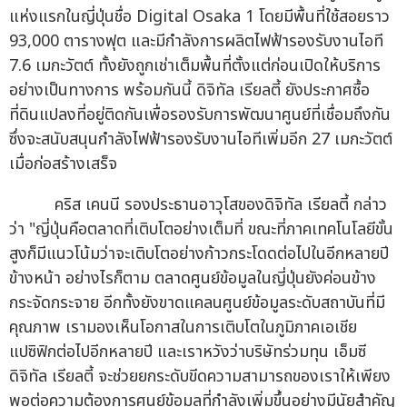
แห่งแรกในญี่ปุ่นชื่อ Digital Osaka 1 โดยมีพื้นที่ใช้สอยราว
93,000 ตารางฟุต และมีกำลังการผลิตไฟฟ้ารองรับงานไอที
7.6 เมกะวัตต์ ทั้งยังถูกเช่าเต็มพื้นที่ตั้งแต่ก่อนเปิดให้บริการ
อย่างเป็นทางการ พร้อมกันนี้ ดิจิทัล เรียลตี้ ยังประกาศซื้อ
ที่ดินแปลงที่อยู่ติดกันเพื่อรองรับการพัฒนาศูนย์ที่เชื่อมถึงกัน
ซึ่งจะสนับสนุนกำลังไฟฟ้ารองรับงานไอทีเพิ่มอีก 27 เมกะวัตต์
เมื่อก่อสร้างเสร็จ
คริส เคนนี รองประธานอาวุโสของดิจิทัล เรียลตี้ กล่าว
ว่า "ญี่ปุ่นคือตลาดที่เติบโตอย่างเต็มที่ ขณะที่ภาคเทคโนโลยีขั้น
สูงก็มีแนวโน้มว่าจะเติบโตอย่างก้าวกระโดดต่อไปในอีกหลายปี
ข้างหน้า อย่างไรก็ตาม ตลาดศูนย์ข้อมูลในญี่ปุ่นยังค่อนข้าง
กระจัดกระจาย อีกทั้งยังขาดแคลนศูนย์ข้อมูลระดับสถาบันที่มี
คุณภาพ เรามองเห็นโอกาสในการเติบโตในภูมิภาคเอเชีย
แปซิฟิกต่อไปอีกหลายปี และเราหวังว่าบริษัทร่วมทุน เอ็มซี
ดิจิทัล เรียลตี้ จะช่วยยกระดับขีดความสามารถของเราให้เพียง
พอต่อความต้องการศูนย์ข้อมูลที่กำลังเพิ่มขึ้นอย่างมีนัยสำคัญ