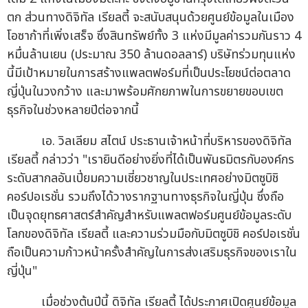
ตก ส่วนทางดิจิทัล เรียลตี้ จะสนับสนุนด้วยศูนย์ข้อมูลในเมือง
โอซาก้าที่เพิ่งเสร็จ ซึ่งสินทรัพย์ทั้ง 3 แห่งมีมูลค่ารวมกันราว 4
หมื่นล้านเยน (ประมาณ 350 ล้านดอลลาร์) บริษัทร่วมทุนแห่ง
นี้มีเป้าหมายในการสร้างแพลตฟอร์มที่เป็นประโยชน์ต่อตลาด
ญี่ปุ่นในวงกว้าง และมาพร้อมศักยภาพในการขยายขอบเขต
ธุรกิจในช่วงหลายปีต่อจากนี้
เอ. วิลเลียม สไตน์ ประธานเจ้าหน้าที่บริหารของดิจิทัล
เรียลตี้ กล่าวว่า "เรายินดีอย่างยิ่งที่ได้เป็นพันธมิตรกับองค์กร
ระดับสากลอันเปี่ยมความเชี่ยวชาญในประเทศอย่างมิตซูบิชิ
คอร์ปอเรชั่น รวมถึงได้วางรากฐานทางธุรกิจในญี่ปุ่น ซึ่งถือ
เป็นจุดยุทธศาสตร์สำคัญสำหรับแพลตฟอร์มศูนย์ข้อมูลระดับ
โลกของดิจิทัล เรียลตี้ และความร่วมมือกับมิตซูบิชิ คอร์ปอเรชั่น
ถือเป็นความก้าวหน้าครั้งสำคัญในการส่งเสริมธุรกิจของเราใน
ญี่ปุ่น"
เมื่อช่วงต้นปีนี้ ดิจิทัล เรียลตี้ ได้ประกาศเปิดศูนย์ข้อมูล