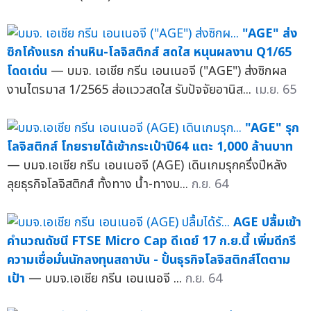
"AGE" ส่ง
ซิกโค้งแรก ถ่านหิน-โลจิสติกส์ สดใส หนุนผลงาน Q1/65
โดดเด่น
— บมจ. เอเชีย กรีน เอนเนอจี ("AGE") ส่งซิกผล
งานไตรมาส 1/2565 ส่อแววสดใส รับปัจจัยอานิส...
เม.ย. 65
"AGE" รุก
โลจิสติกส์ โกยรายได้เข้ากระเป๋าปี64 แตะ 1,000 ล้านบาท
— บมจ.เอเชีย กรีน เอนเนอจี (AGE) เดินเกมรุกครึ่งปีหลัง
ลุยธุรกิจโลจิสติกส์ ทั้งทาง น้ำ-ทางบ...
ก.ย. 64
AGE ปลื้มเข้า
คำนวณดัชนี FTSE Micro Cap ดีเดย์ 17 ก.ย.นี้ เพิ่มดีกรี
ความเชื่อมั่นนักลงทุนสถาบัน - ปั้นธุรกิจโลจิสติกส์โตตาม
เป้า
— บมจ.เอเชีย กรีน เอนเนอจี ...
ก.ย. 64