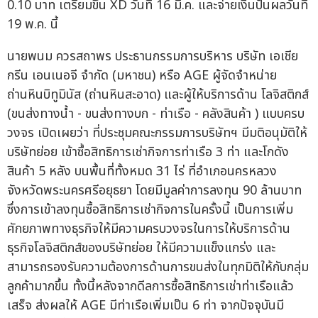
0.10 บาท เตรียมขึ้น XD วันที่ 16 มี.ค. และจ่ายเงินปันผลวันที่
19 พ.ค. นี้
นายพนม ควรสถาพร ประธานกรรมการบริหาร บริษัท เอเชีย
กรีน เอนเนอจี จำกัด (มหาชน) หรือ AGE ผู้จัดจำหน่าย
ถ่านหินบิทูมินัส (ถ่านหินสะอาด) และผู้ให้บริการด้าน โลจิสติกส์
(ขนส่งทางน้ำ - ขนส่งทางบก - ท่าเรือ - คลังสินค้า ) แบบครบ
วงจร เปิดเผยว่า ที่ประชุมคณะกรรมการบริษัทฯ มีมติอนุมัติให้
บริษัทย่อย เข้าซื้อสิทธิการเช่ากิจการท่าเรือ 3 ท่า และโกดัง
สินค้า 5 หลัง บนพื้นที่ทั้งหมด 31 ไร่ ที่อำเภอนครหลวง
จังหวัดพระนครศรีอยุธยา โดยมีมูลค่าการลงทุน 90 ล้านบาท
ซึ่งการเข้าลงทุนซื้อสิทธิการเช่ากิจการในครั้งนี้ เป็นการเพิ่ม
ศักยภาพทางธุรกิจให้มีความครบวงจรในการให้บริการด้าน
ธุรกิจโลจิสติกส์ของบริษัทย่อย ให้มีความแข็งแกร่ง และ
สามารถรองรับความต้องการด้านการขนส่งในทุกมิติให้กับกลุ่ม
ลูกค้ามากขึ้น ทั้งนี้หลังจากดีลการซื้อสิทธิการเช่าท่าเรือแล้ว
เสร็จ ส่งผลให้ AGE มีท่าเรือเพิ่มเป็น 6 ท่า จากปัจจุบันมี