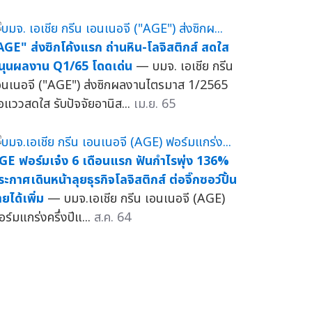
AGE" ส่งซิกโค้งแรก ถ่านหิน-โลจิสติกส์ สดใส
นุนผลงาน Q1/65 โดดเด่น
— บมจ. เอเชีย กรีน
อนเนอจี ("AGE") ส่งซิกผลงานไตรมาส 1/2565
่อแววสดใส รับปัจจัยอานิส...
เม.ย. 65
GE ฟอร์มเจ๋ง 6 เดือนแรก ฟันกำไรพุ่ง 136%
ระกาศเดินหน้าลุยธุรกิจโลจิสติกส์ ต่อจิ๊กซอว์ปั้น
ยได้เพิ่ม
— บมจ.เอเชีย กรีน เอนเนอจี (AGE)
อร์มแกร่งครึ่งปีแ...
ส.ค. 64