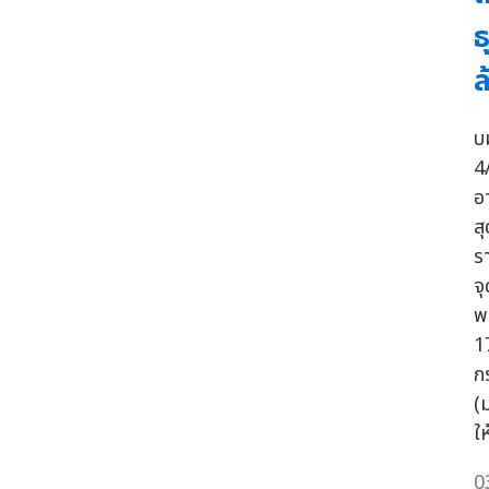
ธ
ล
บ
4
อ
ส
ร
จุ
พ
1
ก
(
ใ
0