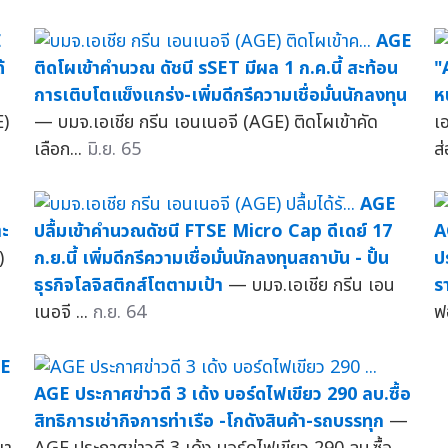
E
AGE
้
ติดโผเข้าคำนวณ ดัชนี sSET มีผล 1 ก.ค.นี้ สะท้อน
"
การเติบโตแข็งแกร่ง-เพิ่มดีกรีความเชื่อมั่นนักลงทุน
ห
E)
— บมจ.เอเชีย กรีน เอนเนอจี (AGE) ติดโผเข้าคัด
เ
เลือก...
มิ.ย. 65
ส
AGE
ตะ
ปลื้มเข้าคำนวณดัชนี FTSE Micro Cap ดีเดย์ 17
A
)
ก.ย.นี้ เพิ่มดีกรีความเชื่อมั่นนักลงทุนสถาบัน - ปั้น
ป
ธุรกิจโลจิสติกส์โตตามเป้า
— บมจ.เอเชีย กรีน เอน
รา
เนอจี ...
ก.ย. 64
ฟ
E
AGE ประกาศข่าวดี 3 เด้ง บอร์ดไฟเขียว 290 ลบ.ซื้อ
สิทธิการเช่ากิจการท่าเรือ -โกดังสินค้า-รถบรรทุก
—