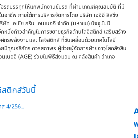
ชื่อรถบรรทุกให้แก่พนักงานขับรถ ที่ผ่านเกณฑ์คุณสมบัติ ที่มี
ในอาชีพ ภายใต้การบริหารจัดการโดย บริษัท เอจีอี ลิสซิ่ง
ริษัท เอเชีย กรีน เอนเนอจี จำกัด (มหาชน) ปัจจุบันมี
กหนึ่งก้าวสำคัญในการขยายธุรกิจด้านโลจิสติกส์ เสริมสร้าง
งค์กรพลังงานและ โลจิสติกส์ ที่ขับเคลื่อนด้วยเทคโนโลยี
ดยมีคุณอธิภัทร ควรสถาพร ผู้ช่วยผู้จัดการฝ่ายอาวุโสคลังสิน
เอนเนอจี (AGE) ร่วมในพิธีส่งมอบ ณ คลังสินค้า อำเภอ
สติกส์วันนี้
A
พ
เ