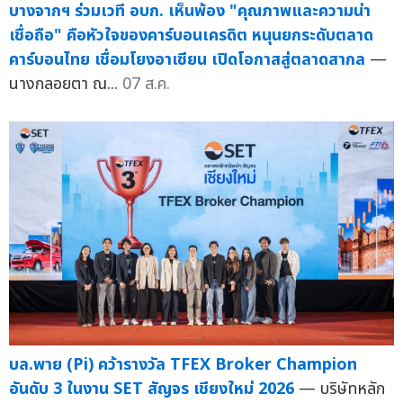
บางจากฯ ร่วมเวที อบก. เห็นพ้อง "คุณภาพและความน่า
เชื่อถือ" คือหัวใจของคาร์บอนเครดิต หนุนยกระดับตลาด
คาร์บอนไทย เชื่อมโยงอาเซียน เปิดโอกาสสู่ตลาดสากล
—
นางกลอยตา ณ...
07 ส.ค.
บล.พาย (Pi) คว้ารางวัล TFEX Broker Champion
อันดับ 3 ในงาน SET สัญจร เชียงใหม่ 2026
— บริษัทหลัก