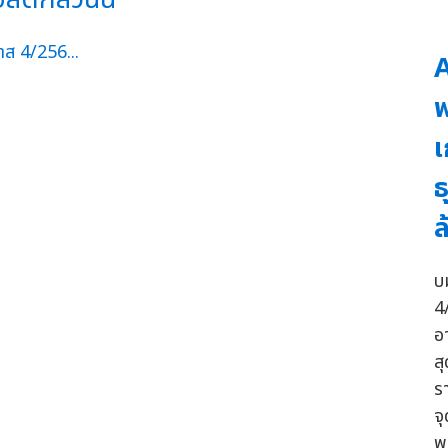
A
พ
เ
ธ
ล
บ
4
อ
ส
ร
จุ
พ