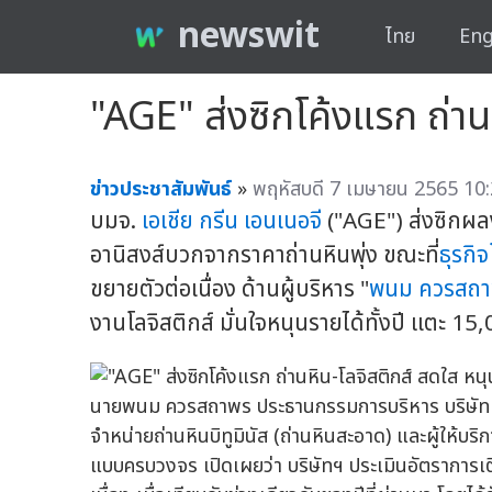
newswit
ไทย
Eng
"AGE" ส่งซิกโค้งแรก ถ่า
ข่าวประชาสัมพันธ์
»
พฤหัสบดี 7 เมษายน 2565 10:
บมจ.
เอเชีย กรีน เอนเนอจี
("AGE") ส่งซิกผล
อานิสงส์บวกจากราคาถ่านหินพุ่ง ขณะที่
ธุรกิจ
ขยายตัวต่อเนื่อง ด้านผู้บริหาร "
พนม ควรสถ
งานโลจิสติกส์ มั่นใจหนุนรายได้ทั้งปี แตะ 
นายพนม ควรสถาพร ประธานกรรมการบริหาร บริษัท เอเ
จำหน่ายถ่านหินบิทูมินัส (ถ่านหินสะอาด) และผู้ให้บริ
แบบครบวงจร เปิดเผยว่า บริษัทฯ ประเมินอัตราการเต