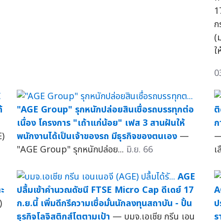
1
ก
(
ใ
0
E
้
"AGE Group" รุกหนักปล่อยสินเชื่อรถบรรทุกต่อ
ต
เนื่อง โครงการ "เถ้าแก่น้อย" เฟส 3 สานฝันให้
ก
E)
พนักงานได้เป็นเจ้าของรถ มีธุรกิจของตนเอง
—
—
"AGE Group" รุกหนักปล่อย...
มิ.ย. 66
เล
AGE
ตะ
ปลื้มเข้าคำนวณดัชนี FTSE Micro Cap ดีเดย์ 17
A
)
ก.ย.นี้ เพิ่มดีกรีความเชื่อมั่นนักลงทุนสถาบัน - ปั้น
ป
ธุรกิจโลจิสติกส์โตตามเป้า
— บมจ.เอเชีย กรีน เอน
รา