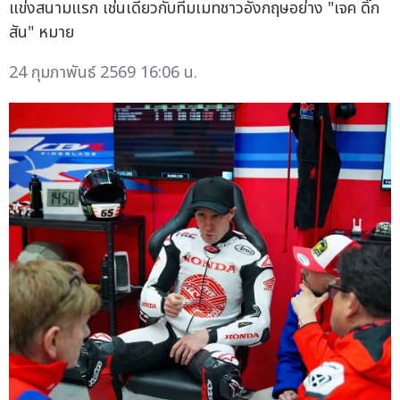
แข่งสนามแรก เช่นเดียวกับทีมเมทชาวอังกฤษอย่าง "เจค ดิ๊ก
สัน" หมาย
24 กุมภาพันธ์ 2569 16:06 น.