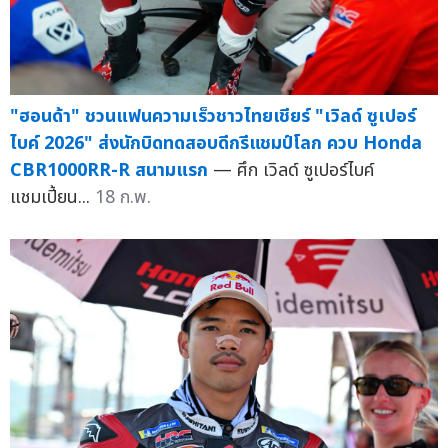
"ฮอนด้า" ชวนแฟนความเร็วชาวไทยเชียร์ "เวิลด์ ซูเปอร์
ไบค์ 2026" ส่งนักบิดทดสอบดีกรีแชมป์โลก ควบ Honda
CBR1000RR-R สนามแรก
— ศึก เวิลด์ ซูเปอร์ไบค์
แชมเปี้ยน...
18 ก.พ.