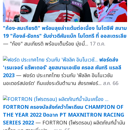
"ก้อง-สมเกียรติ" พร้อมลุยล่าแต้มต่อเนื่อง โมโตจีพี สนาม
19 "ก๊องส์-ธัชกร" รับข่าวดีคัมแบ็ก โมโตทรี ที่ ออสเตรเลีย
— "ก้อง" สมเกียรติ พร้อมเต็มร้อย มุ่งมั่...
17 ต.ค.
ฟอร์ดส่ง
'เรนเจอร์ แร็พเตอร์' ลุยสนามเอเชีย ครอส คันทรี แรลลี
2023
— ฟอร์ด ประเทศไทย ร่วมกับ 'ฟีลลิค อินโนเวชัน
มอเตอร์สปอร์ต' ทีมแข่งระดับตำนาน ส่งรถฟอร์...
ส.ค. 66
FORTRON ครองบัลลังก์คว้าโพเดียม CHAMPION OF
THE YEAR 2022 ปิดฉาก PT MAXNITRON RACING
SERIES 2022
— FORTRON (โฟรตรอน) ผลิตภัณฑ์น้ำมัน