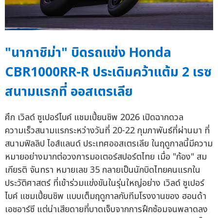
"นากาชิม่า" บิดรถแข่ง Honda
CBR1000RR-R ประเดิมคว้าแต้ม 2 เรซ
สนามแรกที่ ออสเตรเลีย
ศึก เวิลด์ ซูเปอร์ไบค์ แชมเปี้ยนชิพ 2026 เปิดฉากดวล
ความเร็วสนามแรกระหว่างวันที่ 20-22 กุมภาพันธ์ที่ผ่านมา ที่
สนามฟิลลิป ไอส์แลนด์ ประเทศออสเตรเลีย ในฤดูกาลนี้มีความ
หมายอย่างมากต่อวงการมอเตอร์สปอร์ตไทย เมื่อ "ก้อง" สม
เกียรติ จันทรา หมายเลข 35 กลายเป็นนักบิดไทยคนแรกใน
ประวัติศาสตร์ ที่เข้าร่วมแข่งขันในรุ่นใหญ่อย่าง เวิลด์ ซูเปอร์
ไบค์ แชมเปี้ยนชิพ แบบเต็มฤดูกาลกับทีมโรงงานของ ฮอนด้า
เอชอาร์ซี แต่น่าเสียดายที่บาดเจ็บจากการฝึกซ้อมจนพลาดลง