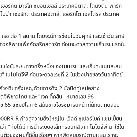
ซอร์กิต มาร์โก ซิมอนเชลลี ประเทศอิตาลี, โดนิงตัน พาร์ค
โมน่า เซอร์กิต ประเทศอิตาลี, เซอร์กิโต เอสโตริล ประเทศ
เรซ ต่อ 1 สนาม โดยจะมีการซ้อมในวันศุกร์ และเช้าวันเสาร์
ารควอลิฟายเพื่อจัดกริดสตาร์ต ก่อนจะดวลความเร็วเรซแรกใน
นการแข่งขันระยะทางครึ่งหนึ่งของเมนเรซ และเก็บคะแนนสะสม
ซ" ในโมโตจีพี ก่อนจะดวลเรซที่ 2 ในช่วงบ่ายของวันอาทิตย์
ร้างทีมครั้งใหญ่ด้วยการดึง 2 นักบิดคู่ใหม่อย่าง
โตจีพีชาวไทย และ "เจค ดิ๊กสัน" หมายเลข 96
ข 65 แชมป์โลก 6 สมัยชาวไอริชมารับหน้าที่นักบิดทดสอบ
R-R ก้าวสู่ความยิ่งใหญ่ใน เวิลด์ ซูเปอร์ไบค์ แชมเปี้ยน
ยว่า "ทีมได้มีการนำระบบอิเล็กทรอนิกส์จาก โมโตจีพี มาใช้ใน
ฟื้นตัวของผมก็ดีขึ้นเรื่อยๆ หากฟิตสมบูรณ์ตามแผนเราจะ