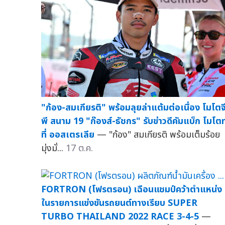
"ก้อง-สมเกียรติ" พร้อมลุยล่าแต้มต่อเนื่อง โมโตจ
พี สนาม 19 "ก๊องส์-ธัชกร" รับข่าวดีคัมแบ็ก โมโตท
ที่ ออสเตรเลีย
— "ก้อง" สมเกียรติ พร้อมเต็มร้อย
มุ่งมั่...
17 ต.ค.
FORTRON (โฟรตรอน) เฉือนแชมป์คว้าตำแหน่ง
ในรายการแข่งขันรถยนต์ทางเรียบ SUPER
TURBO THAILAND 2022 RACE 3-4-5
—