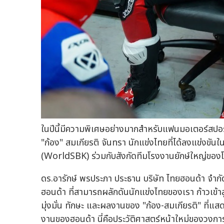
ในปีนี้มีความพิเศษอย่างมากสำหรับแฟนมอเตอร์สปอร์ต
"ก้อง" สมเกียรติ จันทรา นักแข่งไทยที่ได้ลงแข่งขันในร
(WorldSBK) ร่วมกับสังกัดทีมโรงงานยักษ์ใหญ่ของ
ดร.อารักษ์ พรประภา ประธาน บริษัท ไทยฮอนด้า จำกัด 
ฮอนด้า ที่สามารถผลักดันนักแข่งไทยของเรา ก้าวเข้
มุ่งมั่น ทักษะ และผลงานของ "ก้อง-สมเกียรติ" ที่แส
งานของฮอนด้า นี่คือประวัติศาสตร์หน้าใหม่ของวงก