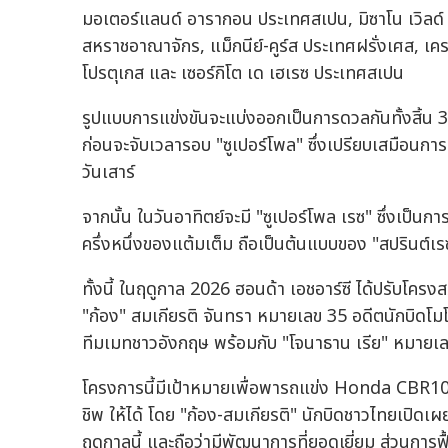
มอเตอร์แลนด์ อารากอน ประเทศสเปน, มิซาโน เวิลด์ เ
สหราชอาณาจักร, แม็กนีย์-คูร์ส ประเทศฝรั่งเศส, เคร
โปรตุเกส และ เซอร์กิโต เด เฮเรซ ประเทศสเปน
รูปแบบการแข่งขันจะแบ่งออกเป็นการดวลกันทั้งสิ้น 3 
ก่อนจะจับเวลารอบ "ซูเปอร์โพล" ซึ่งเปรียบเสมือนก
วันเสาร์
จากนั้น ในวันอาทิตย์จะมี "ซูเปอร์โพล เรซ" ซึ่งเป็
ครึ่งหนึ่งของแต้มเต็ม ถือเป็นต้นแบบของ "สปรินต์เร
ทั้งนี้ ในฤดูกาล 2026 ฮอนด้า เอชอาร์ซี ได้ปรับโครงส
"ก้อง" สมเกียรติ จันทรา หมายเลข 35 อดีตนักบิดโม
ทีมเมทชาวอังกฤษ พร้อมกับ "โจนาธาน เรีย" หมายเล
โครงการนี้มีเป้าหมายเพื่อพารถแข่ง Honda CBR1000R
ชิพ ให้ได้ โดย "ก้อง-สมเกียรติ" นักบิดชาวไทยเปิดเผ
ฤดูกาลนี้ และถือว่ามีพัฒนาการที่ยอดเยี่ยม ส่วนการ