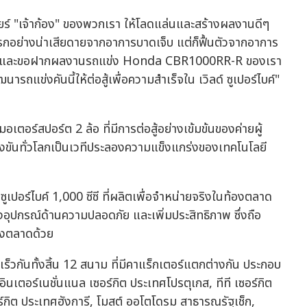
ยร์ "เจ้าก้อง" ของพวกเรา ให้โลดแล่นและสร้างผลงานดีๆ
ย่างน่าเสียดายจากอาการบาดเจ็บ แต่ก็ฟื้นตัวจากอาการ
วๆ นี้ และขอฝากผลงานรถแข่ง Honda CBR1000RR-R ของเรา
รถแข่งคันนี้ให้ต่อสู้เพื่อความสำเร็จใน เวิลด์ ซูเปอร์ไบค์"
ีมอเตอร์สปอร์ต 2 ล้อ ที่มีการต่อสู้อย่างเข้มข้นของค่ายผู้
ขันทั่วโลกเป็นเวทีประลองความแข็งแกร่งของเทคโนโลยี
ซูเปอร์ไบค์ 1,000 ซีซี ที่ผลิตเพื่อจำหน่ายจริงในท้องตลาด
ุปกรณ์ด้านความปลอดภัย และเพิ่มประสิทธิภาพ ซึ่งถือ
้องตลาดด้วย
เร็วกันทั้งสิ้น 12 สนาม ที่มีคาแร็กเตอร์แตกต่างกัน ประกอบ
ินเตอร์เนชั่นแนล เซอร์กิต ประเทศโปรตุเกส, ทีที เซอร์กิต
กิต ประเทศฮังการี, โมสต์ ออโตโดรม สาธารณรัฐเช็ก,