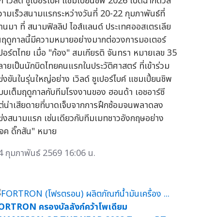
ึก เวิลด์ ซูเปอร์ไบค์ แชมเปี้ยนชิพ 2026 เปิดฉากดวล
วามเร็วสนามแรกระหว่างวันที่ 20-22 กุมภาพันธ์ที่
่านมา ที่ สนามฟิลลิป ไอส์แลนด์ ประเทศออสเตรเลีย
นฤดูกาลนี้มีความหมายอย่างมากต่อวงการมอเตอร์
ปอร์ตไทย เมื่อ "ก้อง" สมเกียรติ จันทรา หมายเลข 35
ลายเป็นนักบิดไทยคนแรกในประวัติศาสตร์ ที่เข้าร่วม
่งขันในรุ่นใหญ่อย่าง เวิลด์ ซูเปอร์ไบค์ แชมเปี้ยนชิพ
บบเต็มฤดูกาลกับทีมโรงงานของ ฮอนด้า เอชอาร์ซี
ต่น่าเสียดายที่บาดเจ็บจากการฝึกซ้อมจนพลาดลง
ข่งสนามแรก เช่นเดียวกับทีมเมทชาวอังกฤษอย่าง
เจค ดิ๊กสัน" หมาย
4 กุมภาพันธ์ 2569 16:06 น.
ORTRON ครองบัลลังก์คว้าโพเดียม