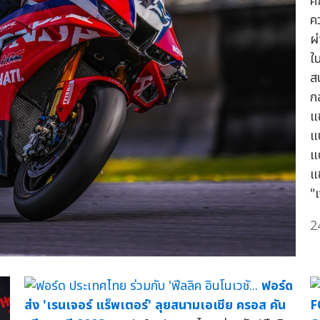
ศ
ค
ผ
ใ
ส
ก
แข
แ
แ
แ
"
2
ฟอร์ด
ส่ง 'เรนเจอร์ แร็พเตอร์' ลุยสนามเอเชีย ครอส คัน
F