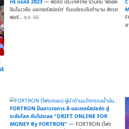
ทรี แรลลี 2023
— ฟอร์ด ประเทศไทย ร่วมกับ 'ฟีลลิค
C
อินโนเวชัน มอเตอร์สปอร์ต' ทีมแข่งระดับตำนาน ส่งรถ
M
ฟอร์...
ส.ค. 66
F
ส
ี
รี
FORTRON ปั่นดาววงการ อี-มอเตอร์สปอร์ต สู่
ระดับโลก กับโปรเจค "DRIFT ONLINE FOR
MONEY By FORTRON"
— FORTRON (โฟร