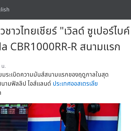
lish
ชาวไทยเชียร์ "เวิลด์ ซูเปอร์ไบ
nda CBR1000RR-R สนามแรก
 น.
ยมระเบิดความมันส์สนามแรกของฤดูกาลในสุด
ี่ สนามฟิลลิป ไอส์แลนด์
ประเทศออสเตรเลีย
ก