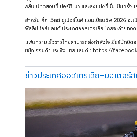
กลับไปทดสอบที่ ปอร์ติเมา และลงแข่งที่นั่นเป็นครั้งแ
สำหรับ ศึก เวิลด์ ซูเปอร์ไบค์ แชมเปี้ยนชิพ 2026 จะเ
ฟิลลิป ไอส์แลนด์ ประเทศออสเตรเลีย โดยจะถ่า
แฟนความเร็วชาวไทยสามารถส่งกำลังใจเชียร์นักบิดฮอ
ซบุ๊ก ฮอนด้า เรซซิ่ง ไทยแลนด์ : https://fa
ข่าวประเทศออสเตรเลีย+มอเตอร์สปอ