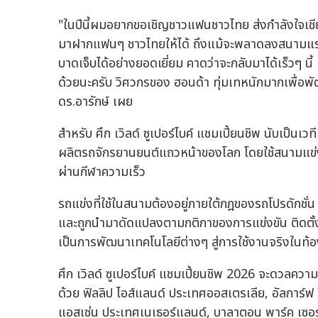
"ในปีนี้ผมอยากขอเชิญชาวแฟนชาวไทย ส่งกำลังใจเชี
มาฝากแฟนๆ ชาวไทยให้ได้ ถึงแม้จะพลาดลงสนามแรกอ
บาดเจ็บได้อย่างยอดเยี่ยม คาดว่าจะกลับมาได้เร็
ด้วยนะครับ วิศวกรของ ฮอนด้า ทุ่มเทหนักมากเพื่อพัฒนา
ดร.อารักษ์ เผย
สำหรับ ศึก เวิลด์ ซูเปอร์ไบค์ แชมเปี้ยนชิพ นับเป็นเวท
ผลิตรถจักรยานยนต์แถวหน้าของโลก โดยใช้สนามแข่ง
ผ่านกีฬาความเร็ว
รถแข่งที่ใช้ในสนามต้องอยู่ภายใต้กฎของรถโปรดักชั่น 
และถูกนำมาดัดแปลงตามกติกาของการแข่งขัน ติดตั้งอ
เป็นการพัฒนาเทคโนโลยีต่างๆ สู่การใช้งานจริงในท
ศึก เวิลด์ ซูเปอร์ไบค์ แชมเปี้ยนชิพ 2026 จะดวลความ
ด้วย ฟิลลิป ไอส์แลนด์ ประเทศออสเตรเลีย, อัลการ์ฟ อ
แอสเซ่น ประเทศเนเธอร์แลนด์, บาลาตอน พาร์ค เซอร์