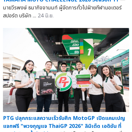
นายวีรพงษ์ ธนากิจจานนท์ ผู้จัดการทั่วไปฝ่ายกีฬามอเตอร์
สปอร์ต บริษัท ...
24 มิ.ย.
PTG ปลุกกระแสความเร็วรับศึก MotoGP เปิดแคมเปญ
แจกฟรี "พวงกุญแจ ThaiGP 2026" ลิมิเต็ด เอดิชัน ที่