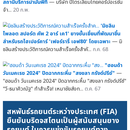
สถานีบริการน้ำมันพีที
— บริษัท ปิโตรเลียมไทยคอร์ปอเรชั่น
จำ...
20 ก.พ.
'มิชลิน
ไพลอต สปอร์ต คัพ 2 อาร์ เค1' ยางชั้นเยี่ยมที่พัฒนาขึ้น
สำหรับรถไฮเปอร์คาร์ 'เฟอร์รารี่ เอฟ80' โดยเฉพาะ
— มิ
ชลินสร้างประวัติการณ์ความสำเร็จครั้งสำคั...
ก.ค. 68
"ฮอนด้า
วันเมคเรซ 2024" ปิดฉากกระหึ่ม "สงขลา กรังด์ปรีซ์"
—
"ฮอนด้า วันเมคเรซ 2024" ปิดฉากกระหึ่ม "สงขลา กรังด์ปรีซ์"
"วี-ธนาศิวณัฐ" ทำสำเร็จ! เหมาชัยส่งท...
ต.ค. 67
สหพันธ์รถยนต์ระหว่างประเทศ (FIA)
ยืนยันบริดจสโตนเป็นผู้สนับสนุนยาง
รถยนต์ ในการแข่งขันรถยนต์ทาง