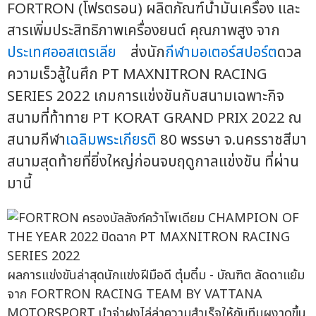
FORTRON (โฟรตรอน) ผลิตภัณฑ์น้ำมันเครื่อง และ
สารเพิ่มประสิทธิภาพเครื่องยนต์ คุณภาพสูง จาก
ประเทศออสเตรเลีย
ส่งนัก
กีฬามอเตอร์สปอร์ต
ดวล
ความเร็วสู้ในศึก PT MAXNITRON RACING
SERIES 2022 เกมการแข่งขันกับสนามเฉพาะกิจ
สนามที่ท้าทาย PT KORAT GRAND PRIX 2022 ณ
สนามกีฬา
เฉลิมพระเกียรติ
80 พรรษา จ.นครราชสีมา
สนามสุดท้ายที่ยิ่งใหญ่ก่อนจบฤดูกาลแข่งขัน ที่ผ่าน
มานี้
ผลการแข่งขันล่าสุดนักแข่งฝีมือดี ตุ๋มติ๋ม - บัณฑิต ลัดดาแย้ม
จาก FORTRON RACING TEAM BY VATTANA
MOTORSPORT นำจ่าฝูงไล่ล่าความสำเร็จให้กับทีมผงาดขึ้น