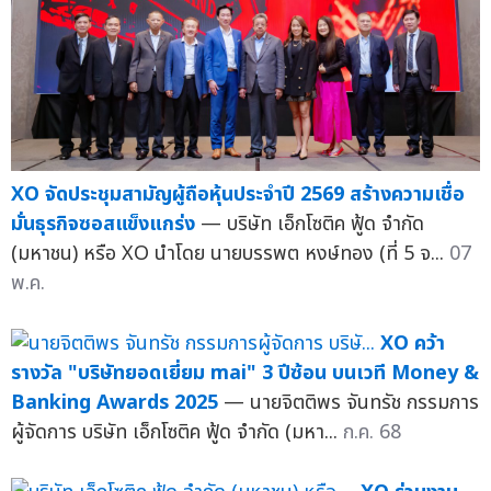
XO จัดประชุมสามัญผู้ถือหุ้นประจำปี 2569 สร้างความเชื่อ
มั่นธุรกิจซอสแข็งแกร่ง
— บริษัท เอ็กโซติค ฟู้ด จำกัด
(มหาชน) หรือ XO นำโดย นายบรรพต หงษ์ทอง (ที่ 5 จ...
07
พ.ค.
XO คว้า
รางวัล "บริษัทยอดเยี่ยม mai" 3 ปีซ้อน บนเวที Money &
Banking Awards 2025
— นายจิตติพร จันทรัช กรรมการ
ผู้จัดการ บริษัท เอ็กโซติค ฟู้ด จำกัด (มหา...
ก.ค. 68