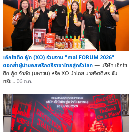
เอ็กโซติค ฟู้ด (XO) ร่วมงาน "mai FORUM 2026"
ตอกย้ำผู้นำซอสพริกศรีราชาไทยสู่ครัวโลก
— บริษัท เอ็กโซ
ติค ฟู้ด จำกัด (มหาชน) หรือ XO นำโดย นายจิตติพร จัน
ทรัช...
06 ก.ค.