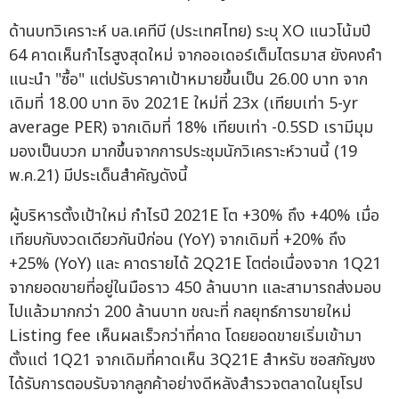
ด้านบทวิเคราะห์ บล.เคทีบี (ประเทศไทย) ระบุ XO แนวโน้มปี
64 คาดเห็นกำไรสูงสุดใหม่ จากออเดอร์เต็มไตรมาส ยังคงคำ
แนะนำ "ซื้อ" แต่ปรับราคาเป้าหมายขึ้นเป็น 26.00 บาท จาก
เดิมที่ 18.00 บาท อิง 2021E ใหม่ที่ 23x (เทียบเท่า 5-yr
average PER) จากเดิมที่ 18% เทียบเท่า -0.5SD เรามีมุม
มองเป็นบวก มากขึ้นจากการประชุมนักวิเคราะห์วานนี้ (19
พ.ค.21) มีประเด็นสำคัญดังนี้
ผู้บริหารตั้งเป้าใหม่ กำไรปี 2021E โต +30% ถึง +40% เมื่อ
เทียบกับงวดเดียวกันปีก่อน (YoY) จากเดิมที่ +20% ถึง
+25% (YoY) และ คาดรายได้ 2Q21E โตต่อเนื่องจาก 1Q21
จากยอดขายที่อยู่ในมือราว 450 ล้านบาท และสามารถส่งมอบ
ไปแล้วมากกว่า 200 ล้านบาท ขณะที่ กลยุทธ์การขายใหม่
Listing fee เห็นผลเร็วกว่าที่คาด โดยยอดขายเริ่มเข้ามา
ตั้งแต่ 1Q21 จากเดิมที่คาดเห็น 3Q21E สำหรับ ซอสกัญชง
ได้รับการตอบรับจากลูกค้าอย่างดีหลังสำรวจตลาดในยุโรป