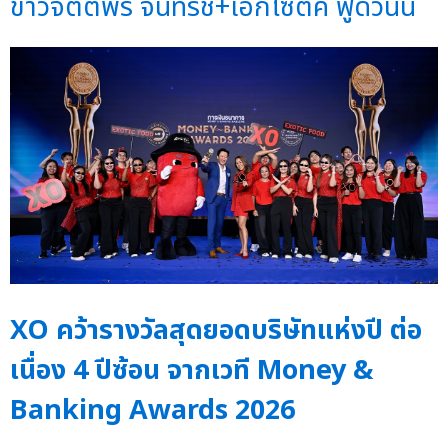
ข่าวจิตติพร จันทรัช+เอ็กโซติค ฟู้ดวันนี้
XO คว้ารางวัลสุดยอดบริษัทแห่งปี ต่อ
เนื่อง 4 ปีซ้อน จากเวที Money &
Banking Awards 2026