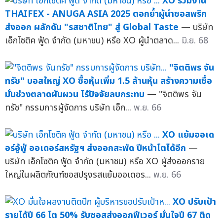
XO ร่วมงาน
THAIFEX - ANUGA ASIA 2025 ตอกย้ำผู้นำซอสพริก
ส่งออก ผลักดัน "รสชาติไทย" สู่ Global Taste
— บริษัท
เอ็กโซติค ฟู้ด จำกัด (มหาชน) หรือ XO ผู้นำตลาด...
มิ.ย. 68
"จิตติพร จัน
ทรัช" บอสใหญ่ XO ซื้อหุ้นเพิ่ม 1.5 ล้านหุ้น สร้างความเชื่อ
มั่นช่วงตลาดผันผวน ไร้ปัจจัยลบกระทบ
— "จิตติพร จัน
ทรัช" กรรมการผู้จัดการ บริษัท เอ็ก...
พ.ย. 66
XO แย้มออเด
อร์อู้ฟู่ ออเดอร์สหรัฐฯ ส่งออกสะพัด ปีหน้าโตได้อีก
—
บริษัท เอ็กโซติค ฟู้ด จำกัด (มหาชน) หรือ XO ผู้ส่งออกราย
ใหญ่ในผลิตภัณฑ์ซอสปรุงรสแย้มออเดอร...
พ.ย. 66
XO ปรับเป้า
รายได้ปี 66 โต 50% รับซอสส่งออกฟีเวอร์ มั่นใจปี 67 ติด