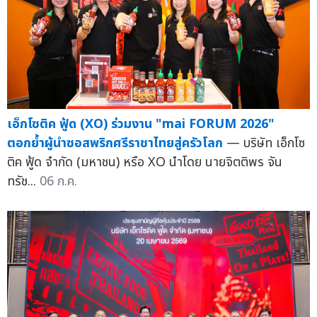
เอ็กโซติค ฟู้ด (XO) ร่วมงาน "mai FORUM 2026"
ตอกย้ำผู้นำซอสพริกศรีราชาไทยสู่ครัวโลก
— บริษัท เอ็กโซ
ติค ฟู้ด จำกัด (มหาชน) หรือ XO นำโดย นายจิตติพร จัน
ทรัช...
06 ก.ค.