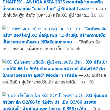
THAIFEX - ANUGA ASIA 2025 ตอกย้ำผู้นำซอสพริก
ส่งออก ผลักดัน "รสชาติไทย" สู่ Global Taste
— บริษัท
เอ็กโซติค ฟู้ด จำกัด (มหาชน) หรือ XO ผู้นำตลาด...
มิ.ย. 68
"จิตติพร จัน
ทรัช" บอสใหญ่ XO ซื้อหุ้นเพิ่ม 1.5 ล้านหุ้น สร้างความเชื่อ
มั่นช่วงตลาดผันผวน ไร้ปัจจัยลบกระทบ
— "จิตติพร จัน
ทรัช" กรรมการผู้จัดการ บริษัท เอ็ก...
พ.ย. 66
XO ปรับเป้า
รายได้ปี 66 โต 50% รับซอสส่งออกฟีเวอร์ มั่นใจปี 67 ติด
ปีกตลาดอเมริกา ลุยเข้า Modern Trade
— XO มั่นใจผล
งานติดปีก ผู้บริหารขอปรับเป้าหมายรายได้ป...
ก.ย. 66
XO หุ้นซอส
กำไรทะลัก Q2/66 โต 124% ประเมิน Q3/66 แรงต่อ
บอร์ดใจป้ำ จ่ายปันผลระหว่างกาล 0.358 บ./หุ้น
— "บมจ.