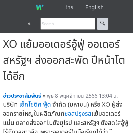
ไทย
English
◐
🔍︎
XO แย้มออเดอร์อู้ฟู่ ออเดอร์
สหรัฐฯ ส่งออกสะพัด ปีหน้าโต
ได้อีก
ข่าวประชาสัมพันธ์
»
พุธ 8 พฤศจิกายน 2566 13:04 น.
บริษัท
เอ็กโซติค ฟู้ด
จำกัด (มหาชน) หรือ XO ผู้ส่ง
ออกรายใหญ่ในผลิตภัณฑ์
ซอสปรุงรส
แย้มออเดอร์
แน่น ตลาดส่งออกไปยังยุโรป และสหรัฐฯ ยังสดใสอู้ฟู่
ไร้กังวลข่าวลือ เพราะออเดอร์ในมือเรียกได้ว่ามี