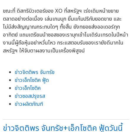
ขณะที่ ดิสทริบิวเตอร์ของ XO ที่สหรัฐฯ เร่งเดินหน้าขยาย
ตลาดอย่างต่อเนื่อง เล่นเกมบุก ยิ้มแก้มปริกับยอดขาย และ
ไม่มีส่งสัญญาณกระทบใดๆ ทั้งสิ้น ยังทยอยส่งออเดอร์ทุก
อาทิตย์ แถมเตรียมนำซอสของเราบุกเข้าโมเดิร์นเทรดในปีหน้า
งานนี้ผู้ถือหุ้นอย่าหวั่นไหว กระแสตอบรับของเรายังดีมากใน
สหรัฐฯ ให้จับตาผลงานเป็นเครื่องพิสูจน์
ข่าวจิตติพร จันทรัช
ข่าวเอ็กโซติค ฟู้ด
ข่าวเอ็กโซติค
ข่าวซอสปรุงรส
ข่าวผลิตภัณฑ์
ข่าวจิตติพร จันทรัช+เอ็กโซติค ฟู้ดวันนี้