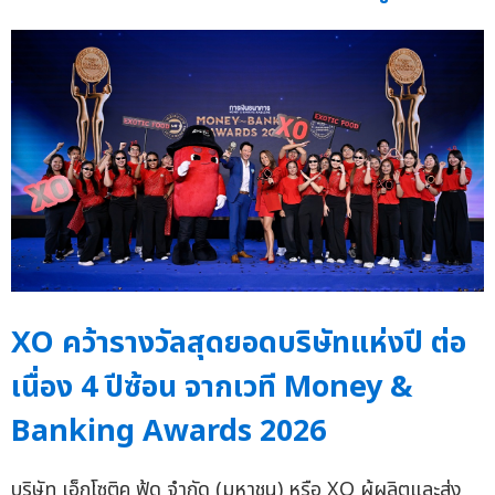
XO คว้ารางวัลสุดยอดบริษัทแห่งปี ต่อ
เนื่อง 4 ปีซ้อน จากเวที Money &
Banking Awards 2026
บริษัท เอ็กโซติค ฟู้ด จำกัด (มหาชน) หรือ XO ผู้ผลิตและส่ง