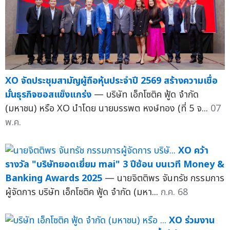
XO จัดประชุมสามัญผู้ถือหุ้นประจำปี 2569 สร้างความเชื่อ
มั่นธุรกิจซอสแข็งแกร่ง
— บริษัท เอ็กโซติค ฟู้ด จำกัด
(มหาชน) หรือ XO นำโดย นายบรรพต หงษ์ทอง (ที่ 5 จ...
07
พ.ค.
XO คว้า
รางวัล "บริษัทยอดเยี่ยม mai" 3 ปีซ้อน บนเวที Money &
Banking Awards 2025
— นายจิตติพร จันทรัช กรรมการ
ผู้จัดการ บริษัท เอ็กโซติค ฟู้ด จำกัด (มหา...
ก.ค. 68
XO ร่วมงาน