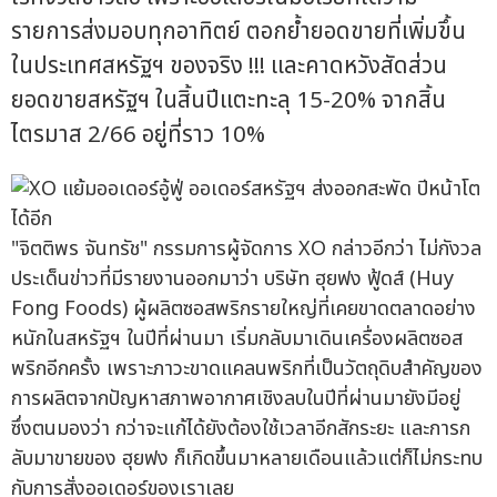
รายการส่งมอบทุกอาทิตย์ ตอกย้ำยอดขายที่เพิ่มขึ้น
ในประเทศสหรัฐฯ ของจริง !!! และคาดหวังสัดส่วน
ยอดขายสหรัฐฯ ในสิ้นปีแตะทะลุ 15-20% จากสิ้น
ไตรมาส 2/66 อยู่ที่ราว 10%
"จิตติพร จันทรัช" กรรมการผู้จัดการ XO กล่าวอีกว่า ไม่กังวล
ประเด็นข่าวที่มีรายงานออกมาว่า บริษัท ฮุยฟง ฟู้ดส์ (Huy
Fong Foods) ผู้ผลิตซอสพริกรายใหญ่ที่เคยขาดตลาดอย่าง
หนักในสหรัฐฯ ในปีที่ผ่านมา เริ่มกลับมาเดินเครื่องผลิตซอส
พริกอีกครั้ง เพราะภาวะขาดแคลนพริกที่เป็นวัตถุดิบสำคัญของ
การผลิตจากปัญหาสภาพอากาศเชิงลบในปีที่ผ่านมายังมีอยู่
ซึ่งตนมองว่า กว่าจะแก้ได้ยังต้องใช้เวลาอีกสักระยะ และการก
ลับมาขายของ ฮุยฟง ก็เกิดขึ้นมาหลายเดือนแล้วแต่ก็ไม่กระทบ
กับการสั่งออเดอร์ของเราเลย