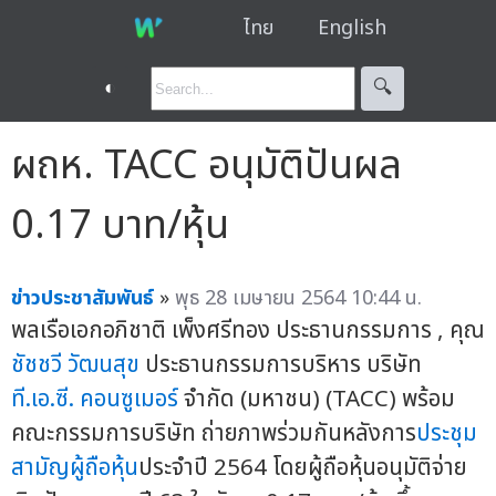
ไทย
English
◐
🔍︎
ผถห. TACC อนุมัติปันผล
0.17 บาท/หุ้น
ข่าวประชาสัมพันธ์
»
พุธ 28 เมษายน 2564 10:44 น.
พลเรือเอกอภิชาติ เพ็งศรีทอง ประธานกรรมการ , คุณ
ชัชชวี วัฒนสุข
ประธานกรรมการบริหาร บริษัท
ที.เอ.ซี. คอนซูเมอร์
จำกัด (มหาชน) (TACC) พร้อม
คณะกรรมการบริษัท ถ่ายภาพร่วมกันหลังการ
ประชุม
สามัญผู้ถือหุ้น
ประจำปี 2564 โดยผู้ถือหุ้นอนุมัติจ่าย