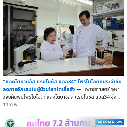
"แลคโตบาซิลัส แรมโนซัส แอล34" โพรไบโอติกประจำถิ่น
ลดการอักเสบในผู้ป่วยโรคไตเรื้อรัง
— แพทยศาสตร์ จุฬา
วิจัยค้นพบโพรไบโอติกแลคโตบาซิลัส แรมโนซัส แอล34 ซึ่ง...
11 ก.พ.