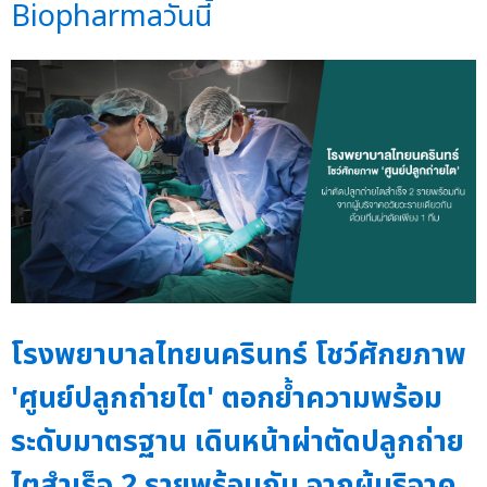
Biopharmaวันนี้
โรงพยาบาลไทยนครินทร์ โชว์ศักยภาพ
'ศูนย์ปลูกถ่ายไต' ตอกย้ำความพร้อม
ระดับมาตรฐาน เดินหน้าผ่าตัดปลูกถ่าย
ไตสำเร็จ 2 รายพร้อมกัน จากผู้บริจาค