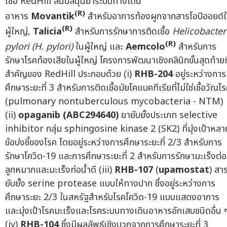
เชื้อ RedHill สนับสนุนยาระบบทางเดิน
(R)
อาหาร
Movantik
สำหรับอาการท้องผูกจากสารโอปิออยด์
(R)
ผู้ใหญ่,
Talicia
สำหรับการรักษาการติดเชื้อ
Helicobacter
(R)
pylori (H. pylori)
ในผู้ใหญ่ และ
Aemcolo
สำหรับการ
รักษาโรคท้องเสียในผู้ใหญ่ โครงการพัฒนาเชิงคลินิกขั้นสุดท้ายที
สำคัญของ RedHill ประกอบด้วย (i)
RHB-204
อยู่ระหว่างการ
ศึกษาระยะที่ 3 สำหรับการติดเชื้อมัยโคแบคทีเรียที่ไม่ใช่เชื้อวัณโ
(pulmonary nontuberculous mycobacteria - NTM)
(ii)
opaganib (ABC294640)
ยายับยั้งประเภท selective
inhibitor กลุ่ม sphingosine kinase 2 (SK2) ที่มุ่งเป้าหลา
ข้อบ่งชี้ของโรค โดยอยู่ระหว่างการศึกษาระยะที่ 2/3 สำหรับการ
รักษาโควิด-19 และการศึกษาระยะที่ 2 สำหรับการรักษามะเร็งต่
ลูกหมากและมะเร็งท่อน้ำดี (iii)
RHB-107
(
upamostat
) สา
ยับยั้ง serine protease แบบให้ทางปาก ซึ่งอยู่ระหว่างการ
ศึกษาระยะ 2/3 ในสหรัฐสำหรับโรคโควิด-19 แบบแสดงอาการ
และมุ่งเป้าโรคมะเร็งและโรคระบบทางเดินอาหารอักเสบชนิดอื่น 
(iv)
RHB-104
ซึ่งมีผลลัพธ์เชิงบวกจากการศึกษาระยะที่ 3