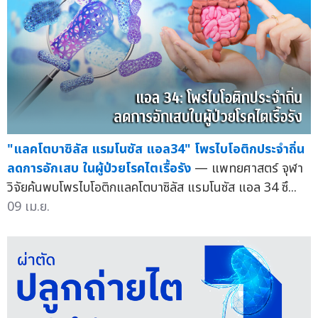
"แลคโตบาซิลัส แรมโนซัส แอล34" โพรไบโอติกประจำถิ่น
ลดการอักเสบ ในผู้ป่วยโรคไตเรื้อรัง
— แพทยศาสตร์ จุฬา
วิจัยค้นพบโพรไบโอติกแลคโตบาซิลัส แรมโนซัส แอล 34 ซึ...
09 เม.ย.