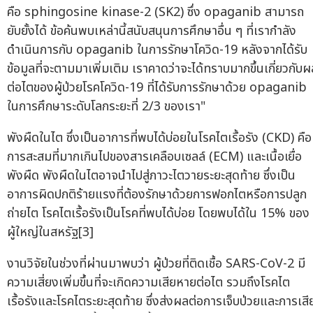
คือ sphingosine kinase-2 (SK2) ซึ่ง opaganib สามารถ
ยับยั้งได้ ข้อค้นพบเหล่านี้สนับสนุนการศึกษาอื่น ๆ ที่เรากำลัง
ดำเนินการกับ opaganib ในการรักษาโควิด-19 หลังจากได้รับ
ข้อมูลที่จะตามมาเพิ่มเติม เราคาดว่าจะได้ทราบมากขึ้นเกี่ยวกับผ
ต่อไตของผู้ป่วยโรคโควิด-19 ที่ได้รับการรักษาด้วย opaganib
ในการศึกษาระดับโลกระยะที่ 2/3 ของเรา"
พังผืดในไต ซึ่งเป็นอาการที่พบได้บ่อยในโรคไตเรื้อรัง (CKD) คือ
การสะสมที่มากเกินไปของสารเคลือบเซลล์ (ECM) และเนื้อเยื่อ
พังผืด พังผืดในไตอาจนำไปสู่ภาวะไตวายระยะสุดท้าย ซึ่งเป็น
อาการผิดปกติร้ายแรงที่ต้องรักษาด้วยการฟอกไตหรือการปลูก
ถ่ายไต โรคไตเรื้อรังเป็นโรคที่พบได้บ่อย โดยพบได้ใน 15% ของ
ผู้ใหญ่ในสหรัฐ[3]
งานวิจัยในช่วงที่ผ่านมาพบว่า ผู้ป่วยที่ติดเชื้อ SARS-CoV-2 มี
ความเสี่ยงเพิ่มขึ้นที่จะเกิดความเสียหายต่อไต รวมถึงโรคไต
เรื้อรังและโรคไตระยะสุดท้าย ซึ่งส่งผลต่อการเจ็บป่วยและการเสี