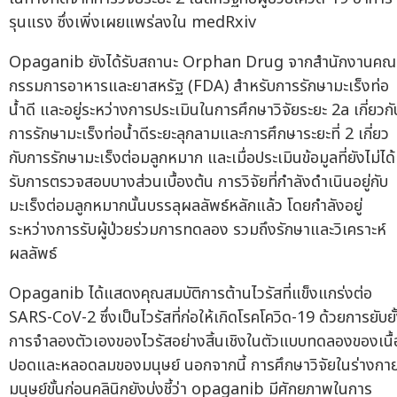
รุนแรง ซึ่งเพิ่งเผยแพร่ลงใน medRxiv
Opaganib ยังได้รับสถานะ Orphan Drug จากสำนักงานคณ
กรรมการอาหารและยาสหรัฐ (FDA) สำหรับการรักษามะเร็งท่อ
น้ำดี และอยู่ระหว่างการประเมินในการศึกษาวิจัยระยะ 2a เกี่ยวกั
การรักษามะเร็งท่อน้ำดีระยะลุกลามและการศึกษาระยะที่ 2 เกี่ยว
กับการรักษามะเร็งต่อมลูกหมาก และเมื่อประเมินข้อมูลที่ยังไม่ได้
รับการตรวจสอบบางส่วนเบื้องต้น การวิจัยที่กำลังดำเนินอยู่กับ
มะเร็งต่อมลูกหมากนั้นบรรลุผลลัพธ์หลักแล้ว โดยกำลังอยู่
ระหว่างการรับผู้ป่วยร่วมการทดลอง รวมถึงรักษาและวิเคราะห์
ผลลัพธ์
Opaganib ได้แสดงคุณสมบัติการต้านไวรัสที่แข็งแกร่งต่อ
SARS-CoV-2 ซึ่งเป็นไวรัสที่ก่อให้เกิดโรคโควิด-19 ด้วยการยับยั
การจำลองตัวเองของไวรัสอย่างสิ้นเชิงในตัวแบบทดลองของเนื้
ปอดและหลอดลมของมนุษย์ นอกจากนี้ การศึกษาวิจัยในร่างกา
มนุษย์ขั้นก่อนคลินิกยังบ่งชี้ว่า opaganib มีศักยภาพในการ