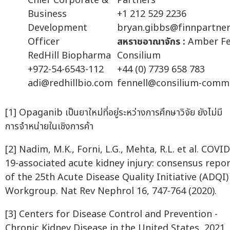
Chief Corporate &
Partners
Business
+1 212 529 2236
Development
bryan.gibbs@finnpartne
Officer
สหราชอาณาจักร
:
Amber Fe
RedHill Biopharma
Consilium
+972-54-6543-112
+44 (0) 7739 658 783
adi@redhillbio.com
fennell@consilium-comm
[1] Opaganib เป็นยาใหม่ที่อยู่ระหว่างการศึกษาวิจัย ยังไม่มี
การจำหน่ายในเชิงการค้า
[2] Nadim, M.K., Forni, L.G., Mehta, R.L. et al. COVID
19-associated acute kidney injury: consensus repo
of the 25th Acute Disease Quality Initiative (ADQI)
Workgroup. Nat Rev Nephrol 16, 747-764 (2020).
[3] Centers for Disease Control and Prevention -
Chronic Kidney Disease in the United States, 2021