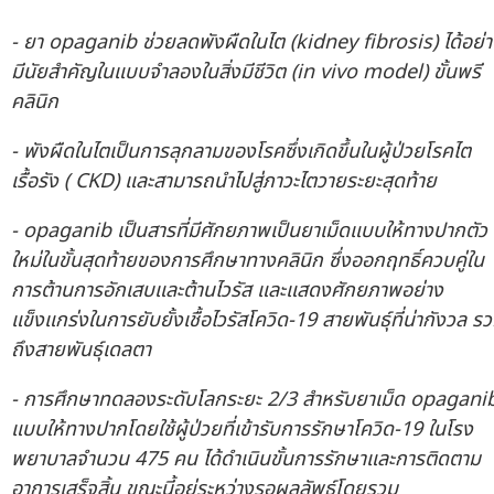
- ยา
opaganib ช่วยลดพังผืดในไต (kidney fibrosis) ได้อย่
มีนัยสำคัญในแบบจำลองในสิ่งมีชีวิต (in vivo model) ขั้นพรี
คลินิก
- พังผืดในไตเป็นการลุกลามของโรคซึ่งเกิดขึ้นในผู้ป่วยโรคไต
เรื้อรัง (
CKD) และสามารถนำไปสู่ภาวะไตวายระยะสุดท้าย
-
opaganib เป็นสารที่มีศักยภาพเป็นยาเม็ดแบบให้ทางปากตัว
ใหม่ในขั้นสุดท้ายของการศึกษาทางคลินิก ซึ่งออกฤทธิ์ควบคู่ใน
การต้านการอักเสบและต้านไวรัส และแสดงศักยภาพอย่าง
แข็งแกร่งในการยับยั้งเชื้อไวรัสโควิด-19 สายพันธุ์ที่น่ากังวล ร
ถึงสายพันธุ์เดลตา
- การศึกษาทดลองระดับโลกระยะ 2/3 สำหรับยาเม็ด
opagani
แบบให้ทางปากโดยใช้ผู้ป่วยที่เข้ารับการรักษาโควิด-19 ในโรง
พยาบาลจำนวน 475 คน ได้ดำเนินขั้นการรักษาและการติดตาม
อาการเสร็จสิ้น ขณะนี้อยู่ระหว่างรอผลลัพธ์โดยรวม