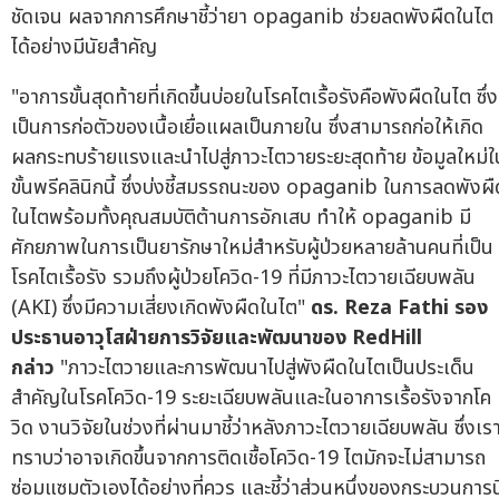
ชัดเจน ผลจากการศึกษาชี้ว่ายา opaganib ช่วยลดพังผืดในไต
ได้อย่างมีนัยสำคัญ
"อาการขั้นสุดท้ายที่เกิดขึ้นบ่อยในโรคไตเรื้อรังคือพังผืดในไต ซึ่ง
เป็นการก่อตัวของเนื้อเยื่อแผลเป็นภายใน ซึ่งสามารถก่อให้เกิด
ผลกระทบร้ายแรงและนำไปสู่ภาวะไตวายระยะสุดท้าย ข้อมูลใหม่ใ
ขั้นพรีคลินิกนี้ ซึ่งบ่งชี้สมรรถนะของ opaganib ในการลดพังผื
ในไตพร้อมทั้งคุณสมบัติต้านการอักเสบ ทำให้ opaganib มี
ศักยภาพในการเป็นยารักษาใหม่สำหรับผู้ป่วยหลายล้านคนที่เป็น
โรคไตเรื้อรัง รวมถึงผู้ป่วยโควิด-19 ที่มีภาวะไตวายเฉียบพลัน
(AKI) ซึ่งมีความเสี่ยงเกิดพังผืดในไต"
ดร.
Reza Fathi รอง
ประธานอาวุโสฝ่ายการวิจัยและพัฒนาของ RedHill
กล่าว
"ภาวะไตวายและการพัฒนาไปสู่พังผืดในไตเป็นประเด็น
สำคัญในโรคโควิด-19 ระยะเฉียบพลันและในอาการเรื้อรังจากโค
วิด งานวิจัยในช่วงที่ผ่านมาชี้ว่าหลังภาวะไตวายเฉียบพลัน ซึ่งเร
ทราบว่าอาจเกิดขึ้นจากการติดเชื้อโควิด-19 ไตมักจะไม่สามารถ
ซ่อมแซมตัวเองได้อย่างที่ควร และชี้ว่าส่วนหนึ่งของกระบวนการนี