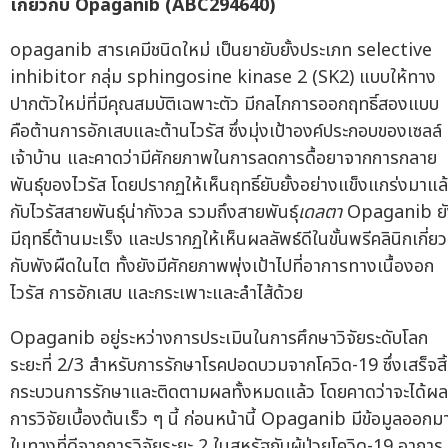
เกี่ยวกับ
Opaganib (ABC294640)
opaganib สารเคมีชนิดใหม่ เป็นยายับยั้งประเภท selective
inhibitor กลุ่ม sphingosine kinase 2 (SK2) แบบให้ทาง
ปากตัวใหม่ที่มีคุณสมบัติเฉพาะตัว มีกลไกการออกฤทธิ์สองแบบ
คือต้านการอักเสบและต้านไวรัส ซึ่งมุ่งเป้าองค์ประกอบของเซลล์
เจ้าบ้าน และคาดว่ามีศักยภาพในการลดการดื้อยาจากการกลาย
พันธุ์ของไวรัส โดยปรากฏให้เห็นฤทธิ์ยับยั้งอย่างแข็งแกร่งมาแล
กับไวรัสสายพันธุ์น่ากังวล รวมถึงสายพันธุ์
เดลตา
Opaganib ยั
มีฤทธิ์ต้านมะเร็ง และปรากฏให้เห็นผลลัพธ์ดีในขั้นพรีคลินิกเกี่ยว
กับพังผืดในไต ทั้งยังมีศักยภาพพุ่งเป้าไปที่อาการทางเนื้องอก
ไวรัส การอักเสบ และกระเพาะและลำไส้ด้วย
Opaganib อยู่ระหว่างการประเมินในการศึกษาวิจัยระดับโลก
ระยะที่ 2/3 สำหรับการรักษาโรคปอดบวมจากโควิด-19 ซึ่งเสร็จสิ
กระบวนการรักษาและติดตามผลทั้งหมดแล้ว โดยคาดว่าจะได้ผล
การวิจัยเบื้องต้นเร็ว ๆ นี้ ก่อนหน้านี้ Opaganib มีข้อมูลออกม
ในทางที่ดีจากการวิจัยระยะ 2 ในสหรัฐกับผู้ป่วยโควิด-19 อาการ