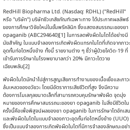
RedHill Biopharma Ltd. (Nasdaq: RDHL) ("RedHill"
หรือ "บริษัท") บริษัทชีวเภสัชภัณฑ์เฉพาะทาง ได้ประกาศผลลัพธ์
ของการศึกษาวิจัยใหม่ในขั้นพรีคลินิก ซึ่งแสดงสมรรถนะของยา
opaganib (ABC294640)[1] ในการลดพังผืดในไตได้อย่างมี
นัยสำคัญ ในแบบจำลองการเกิดพังผืดแทรกในไตที่เกิดจากภาว
อุดกั้นท่อไตหนึ่งข้าง ทั้งนี้ รายงานต่าง ๆ ชี้ว่าผู้ป่วยโควิด-19 ที่
เข้ารับการรักษาในโรงพยาบาลกว่า 20% มีภาวะไตวาย
เฉียบพลัน[2]
พังผืดในไตมักนำไปสู่การสูญเสียการทำงานของเนื้อเยื่อและภาว
ล้มเหลวของอวัยวะ โดยมีอัตราการเสียชีวิตที่สูง จึงมีความ
ต้องการโมเลกุลขนาดเล็กที่สามารถควบคุมรักษาพังผืด จุดมุ่ง
หมายของการศึกษาสมรรถนะของยา opaganib ในสิ่งมีชีวิตใน
ครั้งนี้คือเพื่อพิสูจน์ผลของยา opaganib ในการรักษาไตอักเส
และพังผืดในไตในแบบจำลองภาวะอุดกั้นท่อไตหนึ่งข้าง (UUO)
ซึ่งเป็นแบบจำลองการเกิดพังผืดในไตที่มีการจำลองลักษณะอย่