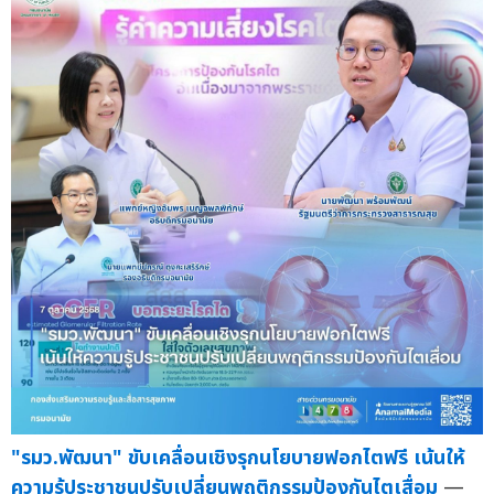
"รมว.พัฒนา" ขับเคลื่อนเชิงรุกนโยบายฟอกไตฟรี เน้นให้
ความรู้ประชาชนปรับเปลี่ยนพฤติกรรมป้องกันไตเสื่อม
—