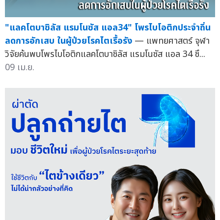
"แลคโตบาซิลัส แรมโนซัส แอล34" โพรไบโอติกประจำถิ่น
ลดการอักเสบ ในผู้ป่วยโรคไตเรื้อรัง
— แพทยศาสตร์ จุฬา
วิจัยค้นพบโพรไบโอติกแลคโตบาซิลัส แรมโนซัส แอล 34 ซึ...
09 เม.ย.