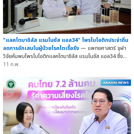
"แลคโตบาซิลัส แรมโนซัส แอล34" โพรไบโอติกประจำถิ่น
ลดการอักเสบในผู้ป่วยโรคไตเรื้อรัง
— แพทยศาสตร์ จุฬา
วิจัยค้นพบโพรไบโอติกแลคโตบาซิลัส แรมโนซัส แอล34 ซึ่ง...
11 ก.พ.