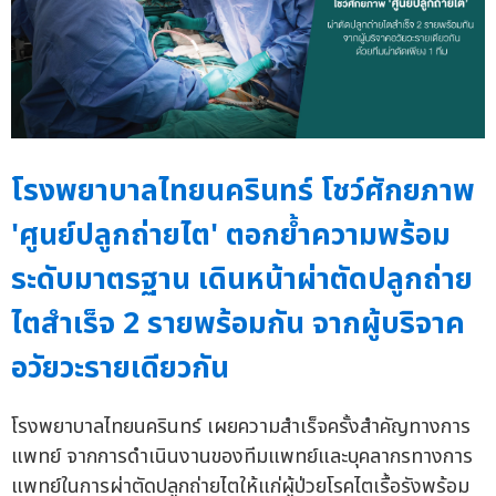
โรงพยาบาลไทยนครินทร์ โชว์ศักยภาพ
'ศูนย์ปลูกถ่ายไต' ตอกย้ำความพร้อม
ระดับมาตรฐาน เดินหน้าผ่าตัดปลูกถ่าย
ไตสำเร็จ 2 รายพร้อมกัน จากผู้บริจาค
อวัยวะรายเดียวกัน
โรงพยาบาลไทยนครินทร์ เผยความสำเร็จครั้งสำคัญทางการ
แพทย์ จากการดำเนินงานของทีมแพทย์และบุคลากรทางการ
แพทย์ในการผ่าตัดปลูกถ่ายไตให้แก่ผู้ป่วยโรคไตเรื้อรังพร้อม