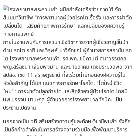
ภายในงานพบกับการเสวนาเชิงวิชาการจากผู้เชี่ยวชาญชั้นนำ
ด้านโรคไต อาทิ นพ.วิรุฬห์ มาวิจักขณ์ ผู้อำนวยการสถาบันโรค
ไต โรงพยาบาลพระรามเก้า, รศ.พญ.ชนิกานต์ ศมาวรรตกุล,
พญ.สรัลชนา เจียมพจมาน และนายอาคม เดชประมวลพล จาก
สปสช. เขต 11 สุราษฎร์ธานี ที่จะร่วมถ่ายทอดองค์ความรู้ใน
หัวข้อสำคัญ ได้แก่ แนวทางการรักษาโรคไต, "ไตใหม่ ชีวิต
ใหม่" : การผ่าตัดปลูกถ่ายไต และสิทธิของผู้ป่วยโรคไต โดยมี
นพ.บรรจบ มานะกุล ผู้อำนวยการโรงพยาบาลทักษิณ เป็น
ประธานเปิดงาน
นอกจากเป็นเวทีเสริมสร้างความรู้และทักษะวิชาชีพแล้ว ยังถือ
เป็นอีกก้าวสำคัญในการสร้างความร่วมมือเพื่อพัฒนาบริการ