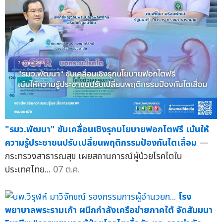
"รมว.พัฒนา" ขับเคลื่อนเชิงรุกนโยบายฟอกไตฟรี เน้นให้
ความรู้ประชาชนปรับเปลี่ยนพฤติกรรมป้องกันไตเสื่อม
—
กระทรวงสาธารณสุข เผยสถานการณ์ผู้ป่วยโรคไตใน
ประเทศไทย...
07 ต.ค.
โรง
พยาบาลพระรามเก้า ผนึกกำลังเครือข่ายภาคใต้ จัดสัมมนา