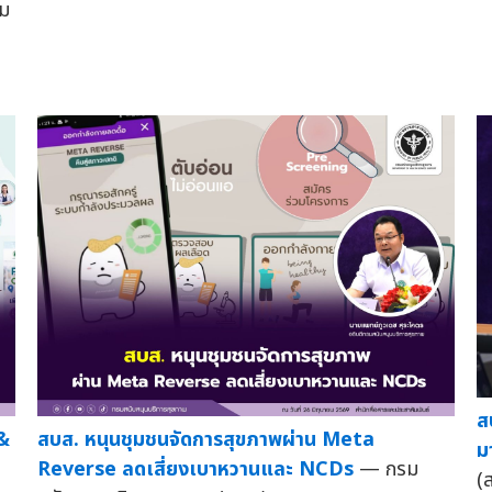
ม
ส
&
สบส. หนุนชุมชนจัดการสุขภาพผ่าน Meta
ม
Reverse ลดเสี่ยงเบาหวานและ NCDs
— กรม
(