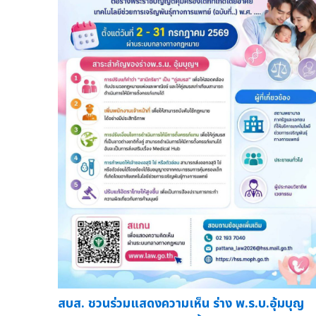
สบส. ชวนร่วมแสดงความเห็น ร่าง พ.ร.บ.อุ้มบุญ