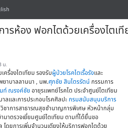
lish
ารห้อง ฟอกไตด้วยเครื่องไตเทีย
3 น.
ครื่องไตเทียม รองรับ
ผู้ป่วยโรคไตเรื้อรัง
และ
รงพยาบาลลานนา , นพ.
ศุภชัย สินไตรรัตน์
กรรมการ
ันท์ ณรงค์ชัย
อายุรแพทย์โรคไต ประจำศูนย์ไตเทียม
าบาลและการประกอบโรคศิลปะ
กรมสนับสนุนบริการ
วิชาการสาธารณสุขชำนาญการพิเศษ หัวหน้ากลุ่ม
มาตรวจเยี่ยมศูนย์ไตเทียม ตามที่ได้ยื่นขอ
โดยการเพิ่มจำนวนเตียงให้บริการฟอกไตด้วย