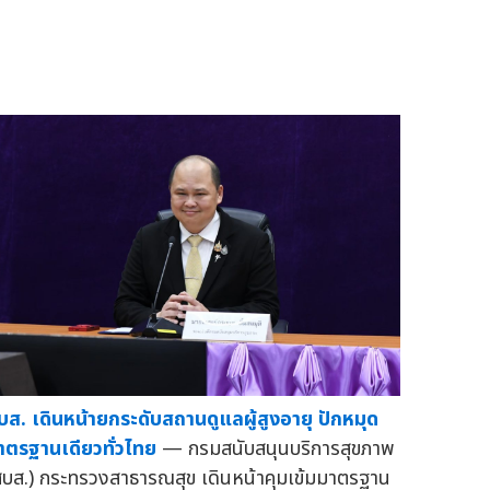
บส. เดินหน้ายกระดับสถานดูแลผู้สูงอายุ ปักหมุด
าตรฐานเดียวทั่วไทย
— กรมสนับสนุนบริการสุขภาพ
สบส.) กระทรวงสาธารณสุข เดินหน้าคุมเข้มมาตรฐาน