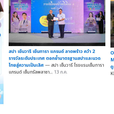
สปา เซ็นวารี เซ็นทารา แกรนด์ ลาดพร้าว คว้า 2
O
รางวัลระดับประเทศ ตอกย้ำมาตรฐานสปาและนวด
M
ไทยสู่ความเป็นเลิศ
— สปา เซ็นวารี โรงแรมเซ็นทารา
ด
แกรนด์ เซ็นทรัลพลาซา...
13 ก.ค.
K