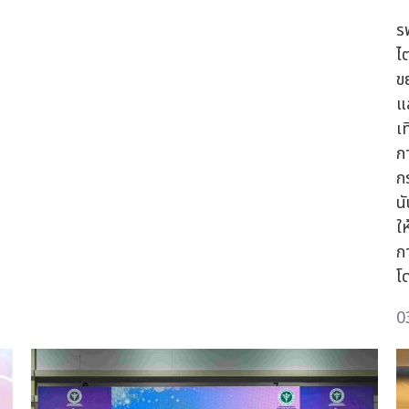
ร
ไ
ข
แ
เ
ก
ก
น
ใ
ก
โ
0