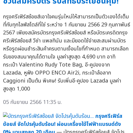
ชวนสมัครบัตร รับสิทธิประโยชน์คุ้ม!
กรุงศรีเฟิร์สช้อยส์เอาใจคนรุ่นใหม่ให้สามารถเป็นตัวเองได้เต็ม
ที่กับทุกไลฟ์สไตล์ที่ใช่ ระหว่าง 1 กันยายน 2566 29 กุมภาพันธ์
2567 เพียงสมัครบัตรกรุงศรีเฟิร์สช้อยส์ หรือบัตรเครดิตกรุง
ศรีเฟิร์สช้อยส์ วีซ่า แพลทินัม และมียอดใช้จ่ายสะสมผ่านบัตร
หรือรูดผ่อนชำระสินค้าครบตามเงื่อนไขที่กำหนด สามารถเลือก
รับของสมนาคุณได้ตามใจ มูลค่าสูงสุด 4,690 บาท อาทิ
กระเป๋า Valentino Rudy Tote Bag, อี-คูปองจาก
Lazada, หูฟัง OPPO ENCO Air2i, กระเป๋าล้อลาก
Caggioni เป็นต้น พิเศษ! รับเพิ่มอี-คูปอง Lazada มูลค่า
สูงสุด 1,000
05 กันยายน 2566 11:35 น.
กรุงศรีเฟิร์ส
ช้อยส์ จัดโปรคุ้มดับร้อน! ผ่อนเครื่องใช้ไฟฟ้าแบรนด์ดัง
0% นานสูงสุด 20 เดือน
— บัตรกรุงศรีเฟิร์สช้อยส์ จัดโปร