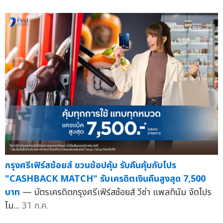
กรุงศรีเฟิร์สช้อยส์ ชวนช้อปคุ้ม รับคืนคุ้มกับโปร
"CASHBACK MATCH" รับเครดิตเงินคืนสูงสุด 7,500
บาท
— บัตรเครดิตกรุงศรีเฟิร์สช้อยส์ วีซ่า แพลทินัม จัดโปร
โม...
31 ก.ค.