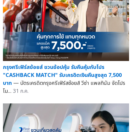
กรุงศรีเฟิร์สช้อยส์ ชวนช้อปคุ้ม รับคืนคุ้มกับโปร
"CASHBACK MATCH" รับเครดิตเงินคืนสูงสุด 7,500
บาท
— บัตรเครดิตกรุงศรีเฟิร์สช้อยส์ วีซ่า แพลทินัม จัดโปร
โม...
31 ก.ค.