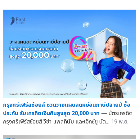
กรุงศรีเฟิร์สช้อยส์ ชวนวางแผนลดหย่อนภาษีปลายปี ซื้อ
ประกัน รับเครดิตเงินคืนสูงสุด 20,000 บาท
— บัตรเครดิต
กรุงศรีเฟิร์สช้อยส์ วีซ่า แพลทินัม และเอ็กซ์ยู บัต...
19 พ.ย.