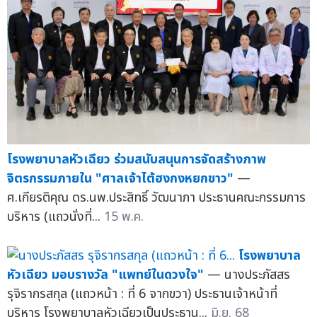
โรงพยาบาลหัวเฉียว ร่วมสนับสนุนการจัดสร้างภาพ
จิตรกรรมภายใน "ศาลเจ้าไต้ฮงกงหยกขาว"
—
ศ.เกียรติคุณ ดร.นพ.ประสิทธิ์ วัฒนาภา ประธานคณะกรรมการ
บริหาร (แถวนั่งที่...
15 พ.ค.
โรงพยาบาล
หัวเฉียว มอบรางวัล "แพทย์ในดวงใจ"
— นางประภัสสร
รุจิรากรสกุล (แถวหน้า : ที่ 6 จากขวา) ประธานเจ้าหน้าที่
บริหาร โรงพยาบาลหัวเฉียวเป็นประธาน...
มิ.ย. 68