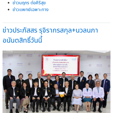
ข่าวนฤภร ต่อศิริสุข
ข่าวแพทย์เฉพาะทาง
ข่าวประภัสสร รุจิรากรสกุล+นวลนภา
อนันตสิทธิ์วันนี้