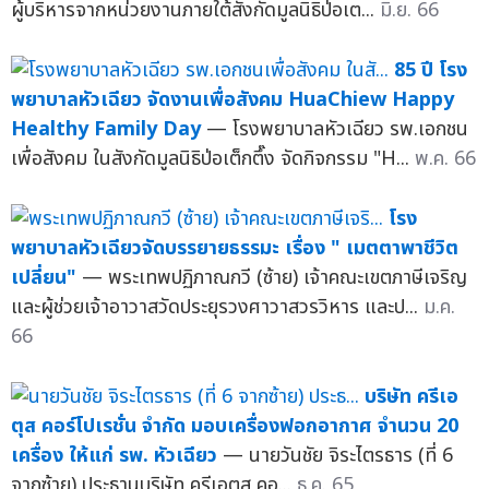
ผู้บริหารจากหน่วยงานภายใต้สังกัดมูลนิธิป่อเต...
มิ.ย. 66
85 ปี โรง
พยาบาลหัวเฉียว จัดงานเพื่อสังคม HuaChiew Happy
Healthy Family Day
— โรงพยาบาลหัวเฉียว รพ.เอกชน
เพื่อสังคม ในสังกัดมูลนิธิป่อเต็กตึ๊ง จัดกิจกรรม "H...
พ.ค. 66
โรง
พยาบาลหัวเฉียวจัดบรรยายธรรมะ เรื่อง " เมตตาพาชีวิต
เปลี่ยน"
— พระเทพปฏิภาณกวี (ซ้าย) เจ้าคณะเขตภาษีเจริญ
และผู้ช่วยเจ้าอาวาสวัดประยุรวงศาวาสวรวิหาร และป...
ม.ค.
66
บริษัท ครีเอ
ตุส คอร์โปเรชั่น จำกัด มอบเครื่องฟอกอากาศ จำนวน 20
เครื่อง ให้แก่ รพ. หัวเฉียว
— นายวันชัย จิระไตรธาร (ที่ 6
จากซ้าย) ประธานบริษัท ครีเอตุส คอ...
ธ.ค. 65