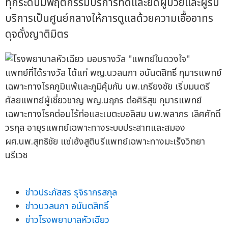
ทุกระดับมีพฤติกรรมบริการที่ดีและยึดผู้ป่วยและผู้รับ
บริการเป็นศูนย์กลางให้การดูแลด้วยความเอื้ออาทร
ดุจดั่งญาติมิตร
แพทย์ที่ได้รางวัล ได้แก่ พญ.นวลนภา อนันตสิทธิ์ กุมารแพทย์
เฉพาะทางโรคภูมิแพ้และภูมิคุ้มกัน นพ.เกรียงชัย เริ่มมนตรี
ศัลยแพทย์ผู้เชี่ยวชาญ พญ.นฤภร ต่อศิริสุข กุมารแพทย์
เฉพาะทางโรคต่อมไร้ท่อและเมตะบอลิสม นพ.พลากร เลิศศักดิ์
วรกุล อายุรแพทย์เฉพาะทางระบบประสาทและสมอง
ผศ.นพ.สุทธิชัย แซ่เฮ้งสูตินรีแพทย์เฉพาะทางมะเร็งวิทยา
นรีเวช
ข่าวประภัสสร รุจิรากรสกุล
ข่าวนวลนภา อนันตสิทธิ์
ข่าวโรงพยาบาลหัวเฉียว