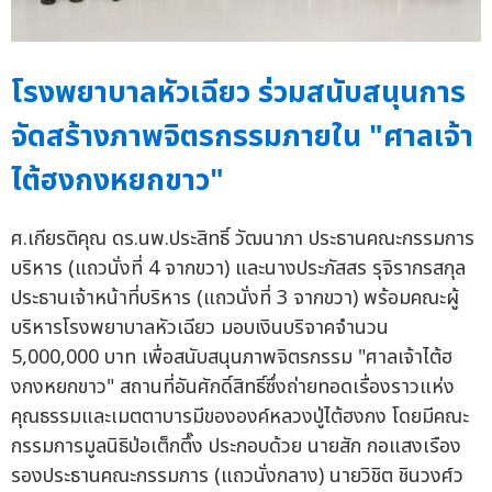
โรงพยาบาลหัวเฉียว ร่วมสนับสนุนการ
จัดสร้างภาพจิตรกรรมภายใน "ศาลเจ้า
ไต้ฮงกงหยกขาว"
ศ.เกียรติคุณ ดร.นพ.ประสิทธิ์ วัฒนาภา ประธานคณะกรรมการ
บริหาร (แถวนั่งที่ 4 จากขวา) และนางประภัสสร รุจิรากรสกุล
ประธานเจ้าหน้าที่บริหาร (แถวนั่งที่ 3 จากขวา) พร้อมคณะผู้
บริหารโรงพยาบาลหัวเฉียว มอบเงินบริจาคจำนวน
5,000,000 บาท เพื่อสนับสนุนภาพจิตรกรรม "ศาลเจ้าไต้ฮ
งกงหยกขาว" สถานที่อันศักดิ์สิทธิ์ซึ่งถ่ายทอดเรื่องราวแห่ง
คุณธรรมและเมตตาบารมีขององค์หลวงปู่ไต้ฮงกง โดยมีคณะ
กรรมการมูลนิธิป่อเต็กตึ๊ง ประกอบด้วย นายสัก กอแสงเรือง
รองประธานคณะกรรมการ (แถวนั่งกลาง) นายวิชิต ชินวงศ์ว