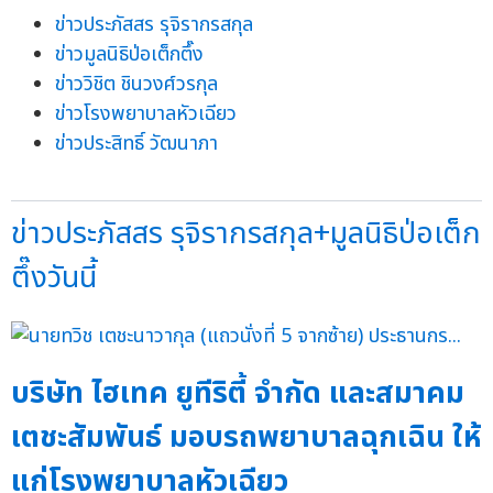
ข่าวประภัสสร รุจิรากรสกุล
ข่าวมูลนิธิป่อเต็กตึ๊ง
ข่าววิชิต ชินวงศ์วรกุล
ข่าวโรงพยาบาลหัวเฉียว
ข่าวประสิทธิ์ วัฒนาภา
ข่าวประภัสสร รุจิรากรสกุล+มูลนิธิป่อเต็ก
ตึ๊งวันนี้
บริษัท ไฮเทค ยูทีริตี้ จำกัด และสมาคม
เตชะสัมพันธ์ มอบรถพยาบาลฉุกเฉิน ให้
แก่โรงพยาบาลหัวเฉียว