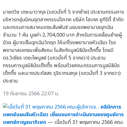
นายทวิช เตชะนาวากุล (แถวนั่งที่ 5 จากซ้าย) ประธานกรรมการ
บริหารกลุ่มนิคมอุตสาหกรรมไฮเทค บริษัท ไฮเทค ยูทีริตี้ จำกัด
และกรรมการสมาคมเตชะสัมพันธ์ มอบรถพยาบาลฉุกเฉิน
จำนวน 1 คัน มูลค่า 2,704,000 บาท สำหรับการเคลื่อนย้ายผู้
ป่วย ผู้บาดเจ็บฉุกเฉินวิกฤต ให้แก่โรงพยาบาลหัวเฉียว โรง
พยาบาลเอกชนเพื่อสังคม ในสังกัดมูลนิธิป่อเต็กตึ๊ง โดยมี
ดร.วิเชียร เตชะไพบูลย์ (แถวนั่งที่ 5 จากขวา) ประธาน
กรรมการมูลนิธิป่อเต็กตึ๊ง พร้อมด้วยคณะกรรมการมูลนิธิป่อ
เต็กตึ๊ง และนางประภัสสร รุจิรากรสกุล (แถวนั่งที่ 3 จากขวา)
ประธาน
19 กันยายน 2566 22:07 น.
คลินิกการ
แพทย์แผนจีนหัวเฉียว เยี่ยมชมการดำเนินงานของศูนย์การ
แพทย์กาญจนาภิเษก
— เมื่อวันที่ 31 พฤษภาคม 2566 คณะ