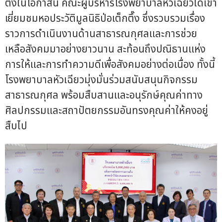
ตึ๊งในโอกาสนี้ คณะผู้บริหารโรงพยาบาลหัวเฉียวได้เข้า
เยี่ยมชมหอประวัติมูลนิธิป่อเต็กตึ๊ง ซึ่งรวบรวมเรื่อง
ราวการดำเนินงานด้านสาธารณกุศลและการช่วย
เหลือสังคมมาอย่างยาวนาน สะท้อนถึงปณิธานแห่ง
การให้และการทำความดีเพื่อสังคมอย่างต่อเนื่อง ทั้งนี้
โรงพยาบาลหัวเฉียวมุ่งมั่นร่วมสนับสนุนกิจกรรม
สาธารณกุศล พร้อมสืบสานและอนุรักษ์คุณค่าทาง
ศิลปกรรมและสถาปัตยกรรมอันทรงคุณค่าให้คงอยู่
สืบไป