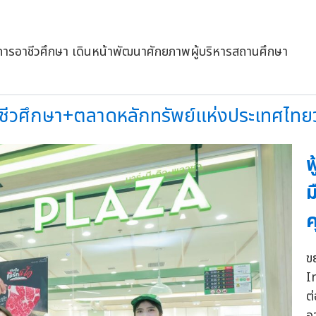
วศึกษา+ตลาดหลักทรัพย์แห่งประเทศไทยวั
ฟ
ม
ค
ข
I
ต
อ