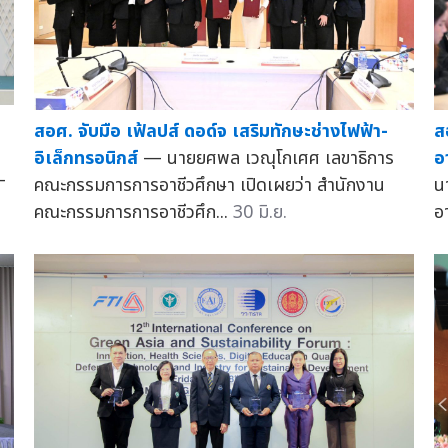
สอศ. จับมือ เฟ้ลปส์ ดอด์จ เสริมทักษะช่างไฟฟ้า-
ส
อิเล็กทรอนิกส์
— นายยศพล เวณุโกเศศ เลขาธิการ
อ
—
คณะกรรมการการอาชีวศึกษา เปิดเผยว่า สำนักงาน
น
คณะกรรมการการอาชีวศึก...
30 มิ.ย.
อา