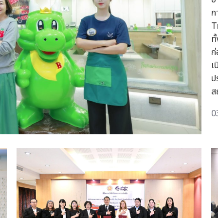
ก
T
ท
ก
เ
ป
ส
0