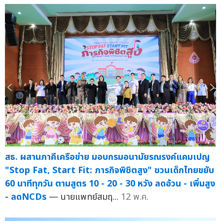
สธ. ผสานภาคีเครือข่าย มอบกรมอนามัยรณรงค์แคมเปญ
"Stop Fat, Start Fit: ภารกิจพิชิตสูง" ชวนเด็กไทยขยับ
60 นาทีทุกวัน ตามสูตร 10 - 20 - 30 หวัง ลดอ้วน - เพิ่มสูง
- ลดNCDs
— นายแพทย์สมฤ...
12 พ.ค.