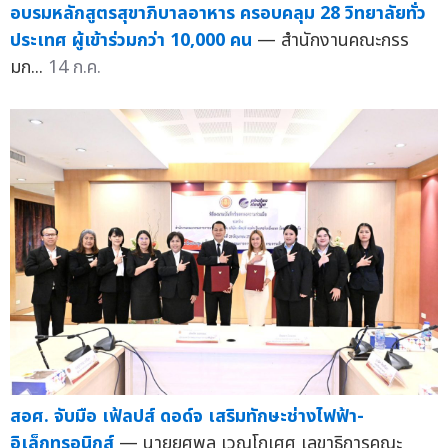
อบรมหลักสูตรสุขาภิบาลอาหาร ครอบคลุม 28 วิทยาลัยทั่ว
ประเทศ ผู้เข้าร่วมกว่า 10,000 คน
— สำนักงานคณะกรร
มก...
14 ก.ค.
สอศ. จับมือ เฟ้ลปส์ ดอด์จ เสริมทักษะช่างไฟฟ้า-
อิเล็กทรอนิกส์
— นายยศพล เวณุโกเศศ เลขาธิการคณะ