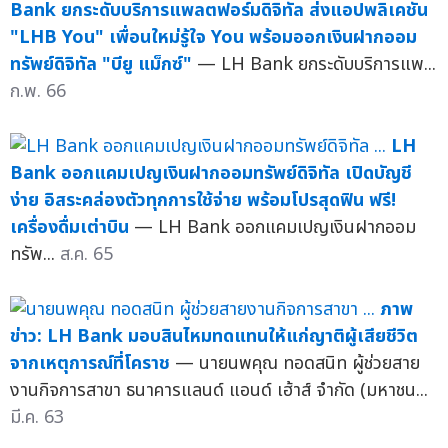
Bank ยกระดับบริการแพลตฟอร์มดิจิทัล ส่งแอปพลิเคชัน
"LHB You" เพื่อนใหม่รู้ใจ You พร้อมออกเงินฝากออม
ทรัพย์ดิจิทัล "บียู แม็กซ์"
— LH Bank ยกระดับบริการแพ...
ก.พ. 66
LH
Bank ออกแคมเปญเงินฝากออมทรัพย์ดิจิทัล เปิดบัญชี
ง่าย อิสระคล่องตัวทุกการใช้จ่าย พร้อมโปรสุดฟิน ฟรี!
เครื่องดื่มเต่าบิน
— LH Bank ออกแคมเปญเงินฝากออม
ทรัพ...
ส.ค. 65
ภาพ
ข่าว: LH Bank มอบสินไหมทดแทนให้แก่ญาติผู้เสียชีวิต
จากเหตุการณ์ที่โคราช
— นายนพคุณ ทอดสนิท ผู้ช่วยสาย
งานกิจการสาขา ธนาคารแลนด์ แอนด์ เฮ้าส์ จำกัด (มหาชน...
มี.ค. 63