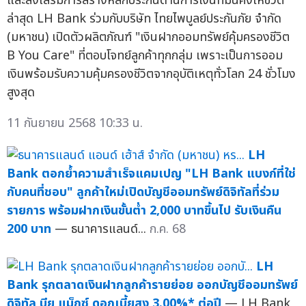
และส่งเสริมการสร้างหลักประกันด้านการเงินที่มั่นคงให้ชีวิต
ล่าสุด LH Bank ร่วมกับบริษัท ไทยไพบูลย์ประกันภัย จำกัด
(มหาชน) เปิดตัวผลิตภัณฑ์ "เงินฝากออมทรัพย์คุ้มครองชีวิต
B You Care" ที่ตอบโจทย์ลูกค้าทุกกลุ่ม เพราะเป็นการออม
เงินพร้อมรับความคุ้มครองชีวิตจากอุบัติเหตุทั่วโลก 24 ชั่วโมง
สูงสุด
11 กันยายน 2568 10:33 น.
LH
Bank ตอกย้ำความสำเร็จแคมเปญ "LH Bank แบงก์ที่ใช่
กับคนที่ชอบ" ลูกค้าใหม่เปิดบัญชีออมทรัพย์ดิจิทัลที่ร่วม
รายการ พร้อมฝากเงินขั้นต่ำ 2,000 บาทขึ้นไป รับเงินคืน
200 บาท
— ธนาคารแลนด์...
ก.ค. 68
LH
Bank รุกตลาดเงินฝากลูกค้ารายย่อย ออกบัญชีออมทรัพย์
ดิจิทัล บียู แม็กซ์ ดอกเบี้ยสูง 3.00%* ต่อปี
— LH Bank