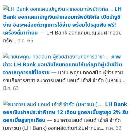
LH
Bank ออกแคมเปญเงินฝากออมทรัพย์ดิจิทัล เปิดบัญชี
ง่าย อิสระคล่องตัวทุกการใช้จ่าย พร้อมโปรสุดฟิน ฟรี!
เครื่องดื่มเต่าบิน
— LH Bank ออกแคมเปญเงินฝากออม
ทรัพ...
ส.ค. 65
ภาพ
ข่าว: LH Bank มอบสินไหมทดแทนให้แก่ญาติผู้เสียชีวิต
จากเหตุการณ์ที่โคราช
— นายนพคุณ ทอดสนิท ผู้ช่วยสาย
งานกิจการสาขา ธนาคารแลนด์ แอนด์ เฮ้าส์ จำกัด (มหาชน...
มี.ค. 63
LH Bank
ออกเงินฝากประจำพิเศษ 12 เดือน ชูดอกเบี้ยสูงสุด 2% รับ
ดอกเบี้ยสูงทุกเดือน
— ธนาคารแลนด์ แอนด์ เฮ้าส์ จำกัด
(มหาชน) (LH Bank) ออกผลิตภัณฑ์เงินฝากประ...
ก.ค. 62