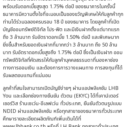
พร้อมรับดอกเบี้ยสูงสุด 1.75% ต่อปี ของธนาคารในครั้งนี้
ธนาคารมีความตั้งใจที่จะมอบเป็นของขวัญพิเศษให้กับลูกค้าทุก
ท่านได้ร่วมฉลองครบรอบ 18 ปี ของธนาคาร โดยลูกค้าที่เปิด
บัญชีออมทรัพย์ดิจิทัล โปร-ฟิต และมีเงินฝากตั้งแต่บาทแรก
ถึง 3 ล้านบาท รับอัตราดอกเบี้ย 1.50% ต่อปี และพิเศษมาก
ยิ่งขึ้นสำหรับยอดเงินฝากที่มากกว่า 3 ล้านบาท ถึง 50 ล้าน
บาท รับอัตราดอกเบี้ยสูงถึง 1.75% ต่อปี ซึ่งเป็นเงินฝาก ออม
ทรัพย์ดิจิทัลที่คัดสรรให้กับลูกค้าบุคคลธรรมดาที่มองหาช่อง
ทางการออมเงิน และต้องการการวางแผนทาง การลงทุนที่ได้
รับผลตอบแทนที่แน่นอน
ลูกค้าที่สนใจสามารถเปิดบัญชีง่ายๆ ผ่านแอปพลิเคชัน LHB
You และเลือกช่องทางยืนยัน ตัวตน (EKYC) ได้ที่เคาน์เตอร์
เซอร์วิส ร้านเซเว่น-อีเลฟเว่น ทั่วประเทศ, ยืนยันตัวตนรูปแบบ
NDID ผ่านแอปพลิเคชัน หรือทุกสาขาของธนาคารทั่วประเทศ
ศึกษารายละเอียดผลิตภัณฑ์เพิ่มเติมได้ที่
www.lhbank.co.th หรือที่ LH Bank ทุกสาขาทั่วประเทศ