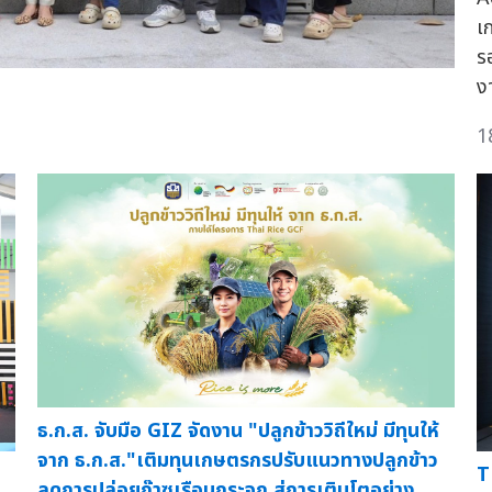
เ
ร
ง
1
ธ.ก.ส. จับมือ GIZ จัดงาน "ปลูกข้าววิถีใหม่ มีทุนให้
จาก ธ.ก.ส."เติมทุนเกษตรกรปรับแนวทางปลูกข้าว
"
T
ลดการปล่อยก๊าซเรือนกระจก สู่การเติบโตอย่าง