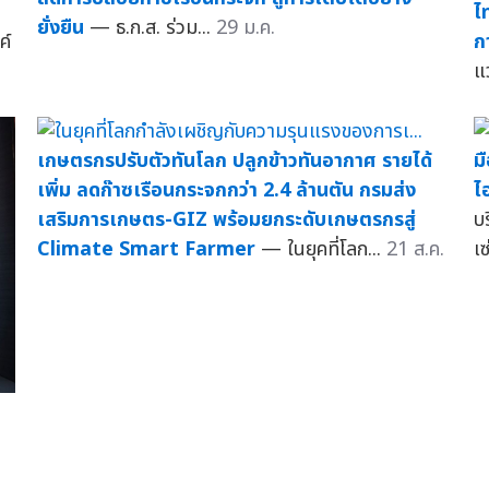
ไ
ยั่งยืน
— ธ.ก.ส. ร่วม...
29 ม.ค.
ค์
ก
แ
เกษตรกรปรับตัวทันโลก ปลูกข้าวทันอากาศ รายได้
ม
เพิ่ม ลดก๊าซเรือนกระจกกว่า 2.4 ล้านตัน กรมส่ง
ไ
เสริมการเกษตร-GIZ พร้อมยกระดับเกษตรกรสู่
บ
Climate Smart Farmer
— ในยุคที่โลก...
21 ส.ค.
เซ
น