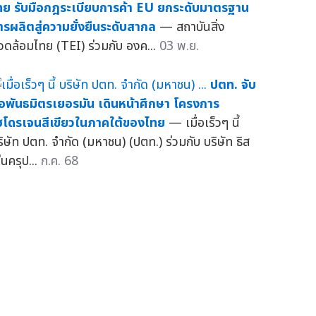
ทย รับมือกฎระเบียบการค้า EU ยกระดับมาตรฐาน
ารผลิตสู่ความยั่งยืนระดับสากล
— สถาบันสิ่ง
วดล้อมไทย (TEI) ร่วมกับ องค...
03 พ.ย.
ปตท. จับ
ือพันธมิตรเยอรมัน เดินหน้าศึกษา โครงการ
ฮโดรเจนสีเขียวในภาคใต้ของไทย
— เมื่อเร็วๆ นี้
ริษัท ปตท. จำกัด (มหาชน) (ปตท.) ร่วมกับ บริษัท ธิส
่นครุป...
ก.ค. 68