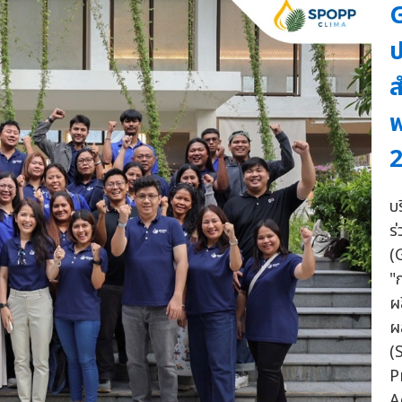
G
ป
ส
พ
บ
ร
(
"
ผ
ผ
(
P
A