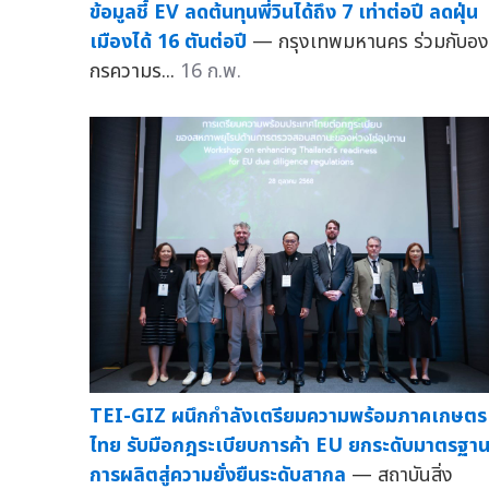
ข้อมูลชี้ EV ลดต้นทุนพี่วินได้ถึง 7 เท่าต่อปี ลดฝุ่น
เมืองได้ 16 ตันต่อปี
— กรุงเทพมหานคร ร่วมกับอง
กรความร...
16 ก.พ.
TEI-GIZ ผนึกกำลังเตรียมความพร้อมภาคเกษตร
ไทย รับมือกฎระเบียบการค้า EU ยกระดับมาตรฐา
การผลิตสู่ความยั่งยืนระดับสากล
— สถาบันสิ่ง