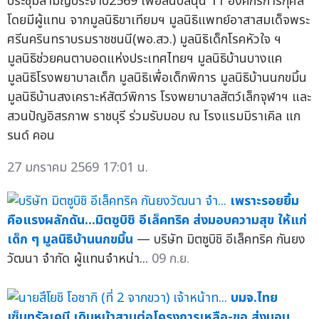
ประชุมสามัญประจาปี2569 เพื่อสนับสนุน 11 องค์กรการกุศล
โดยมีผู้แทน จากมูลนิธิขาเทียมฯ มูลนิธิแพทย์อาสาสมเด็จพระ
ศรีนครินทราบรมราชชนนี(พอ.สว.) มูลนิธิเด็กโรคหัวใจ ฯ
มูลนิธิช่วยคนตาบอดแห่งประเทศไทยฯ มูลนิธิบ้านบางแค
มูลนิธิโรงพยาบาลเด็ก มูลนิธิเพื่อเด็กพิการ มูลนิธิบ้านนกขมิ้น
มูลนิธิบ้านสงเคราะห์สัตว์พิการ โรงพยาบาลสัตว์เล็กจุฬาฯ และ
สวนปัญอิสรภาพ ราชบุรี ร่วมรับมอบ ณ โรงแรมมิราเคิล แก
รนด์ คอน
27 มกราคม 2569 17:01 น.
เพราะรอยยิ้ม
คือแรงผลักดัน...มิตซูบิชิ อีเล็คทริค ส่งมอบความสุข ให้แก่
เด็ก ๆ มูลนิธิบ้านนกขมิ้น
— บริษัท มิตซูบิชิ อีเล็คทริค กันยง
วัฒนา จำกัด ผู้แทนจำหน่า...
09 ก.ย.
บมจ.ไทย
เซ็นทรัลเคมี เดินหน้าสานต่อโครงการเหลือ-ขอ ส่งมอบ