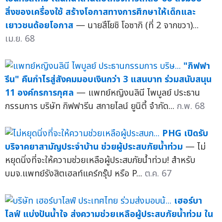
สิ่งของเครื่องใช้ สร้างโอกาสทางการศึกษาให้เด็กและ
เยาวชนด้อยโอกาส
— นายสึโยชิ โอซากิ (ที่ 2 จากขวา)...
เม.ย. 68
"กิฟฟา
รีน" คืนกำไรสู่สังคมมอบเงินกว่า 3 แสนบาท ร่วมสนับสนุน
11 องค์กรการกุศล
— แพทย์หญิงนลินี ไพบูลย์ ประธาน
กรรมการ บริษัท กิฟฟารีน สกายไลน์ ยูนิตี้ จำกัด...
ก.พ. 68
PHG เปิดรับ
บริจาคยาสามัญประจำบ้าน ช่วยผู้ประสบภัยน้ำท่วม
— ไม่
หยุดนิ่งที่จะให้ความช่วยเหลือผู้ประสบภัยน้ำท่วม! สำหรับ
บมจ.แพทย์รังสิตเฮลท์แคร์กรุ๊ป หรือ P...
ต.ค. 67
เฮอร์บา
ไลฟ์ แบ่งปันน้ำใจ ส่งความช่วยเหลือผู้ประสบภัยน้ำท่วม ใน