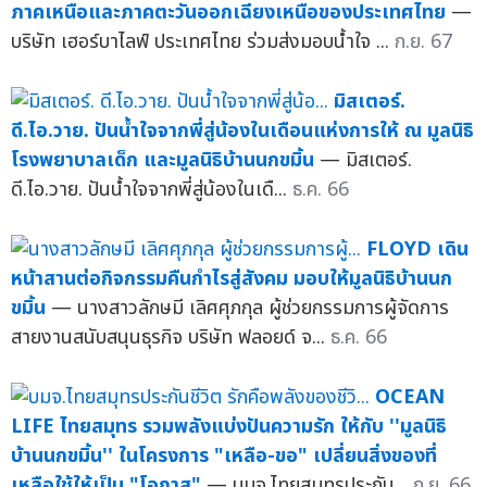
ภาคเหนือและภาคตะวันออกเฉียงเหนือของประเทศไทย
—
บริษัท เฮอร์บาไลฟ์ ประเทศไทย ร่วมส่งมอบน้ำใจ ...
ก.ย. 67
มิสเตอร์.
ดี.ไอ.วาย. ปันน้ำใจจากพี่สู่น้องในเดือนแห่งการให้ ณ มูลนิธิ
โรงพยาบาลเด็ก และมูลนิธิบ้านนกขมิ้น
— มิสเตอร์.
ดี.ไอ.วาย. ปันน้ำใจจากพี่สู่น้องในเดื...
ธ.ค. 66
FLOYD เดิน
หน้าสานต่อกิจกรรมคืนกำไรสู่สังคม มอบให้มูลนิธิบ้านนก
ขมิ้น
— นางสาวลักษมี เลิศศุภกุล ผู้ช่วยกรรมการผู้จัดการ
สายงานสนับสนุนธุรกิจ บริษัท ฟลอยด์ จ...
ธ.ค. 66
OCEAN
LIFE ไทยสมุทร รวมพลังแบ่งปันความรัก ให้กับ ''มูลนิธิ
บ้านนกขมิ้น'' ในโครงการ "เหลือ-ขอ" เปลี่ยนสิ่งของที่
เหลือใช้ให้เป็น "โอกาส"
— บมจ.ไทยสมุทรประกัน...
ก.ย. 66