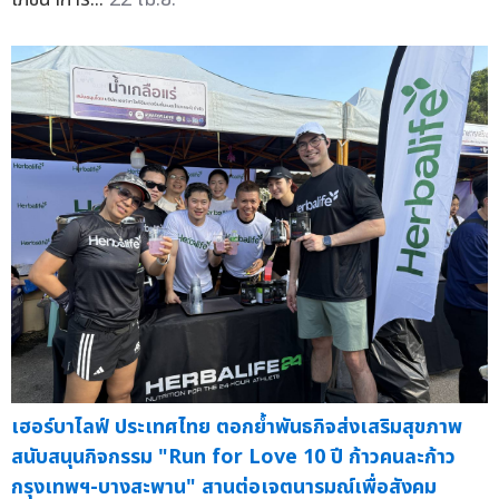
เฮอร์บาไลฟ์ ประเทศไทย ตอกย้ำพันธกิจส่งเสริมสุขภาพ
สนับสนุนกิจกรรม "Run for Love 10 ปี ก้าวคนละก้าว
กรุงเทพฯ-บางสะพาน" สานต่อเจตนารมณ์เพื่อสังคม