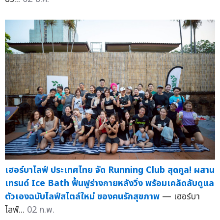
เฮอร์บาไลฟ์ ประเทศไทย จัด Running Club สุดคูล! ผสาน
เทรนด์ Ice Bath ฟื้นฟูร่างกายหลังวิ่ง พร้อมเคล็ดลับดูแล
ตัวเองฉบับไลฟ์สไตล์ใหม่ ของคนรักสุขภาพ
— เฮอร์บา
ไลฟ์...
02 ก.พ.