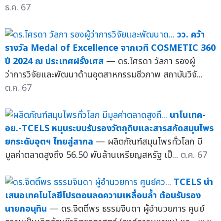
ธ.ค. 67
วว. คว้า
รางวัล Medal of Excellence จากเวที COSMETIC 360
ปี 2024 ณ ประเทศฝรั่งเศส
— ดร.โศรดา วัลภา รองผู้
ว่าการวิจัยและพัฒนาด้านอุตสาหกรรมชีวภาพ สถาบันวิจั...
ต.ค. 67
นาโนเทค-
อย.-TCELS หนุนระบบรับรองวัตถุดิบและสารสกัดสมุนไพร
ยกระดับอุตฯ ไทยสู่สากล
— ผลิตภัณฑ์สมุนไพรทั่วโลก มี
มูลค่าตลาดสูงถึง 56.50 พันล้านเหรียญสหรัฐ เป็...
ต.ค. 67
TCELS นำ
เสนอเทคโนโลยีโปรตอนลดความเหลื่อมล้ำ ต้อนรับรอง
นายกอนุทิน
— ดร.จิตติ์พร ธรรมจินดา ผู้อำนวยการ ศูนย์