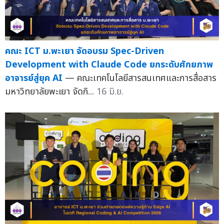
คณะ ICT ม.พะเยา จัดอบรม Spec-Driven
Development with Claude Code ยกระดับศักยภาพ
อาจารย์สู่ยุค AI
— คณะเทคโนโลยีสารสนเทศและการสื่อสาร
มหาวิทยาลัยพะเยา จัดกิ...
16 มิ.ย.