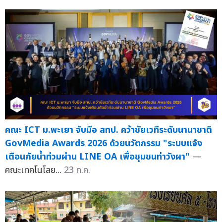
คณะ ICT ม.พะเยา จับมือ สทป. คว้าชัยเวทีระดับนานาชาติ
GovMedia Awards 2026 ด้วยนวัตกรรม "ระบบแจ้ง
เตือนภัยน้ำท่วมผ่าน LINE OA เพื่อชุมชนท่าวังผา"
—
คณะเทคโนโลย...
23 ก.ค.