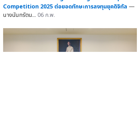
Competition 2025 ต่อยอดทักษะการลงทุนยุคดิจิทัล
—
นางนันทรัตน...
06 ก.พ.
NT ร่วมมือ คณะ ICT ม.มหิดล ลงนาม MOU บูรณาการ
การพัฒนากำลังคน ด้าน Cybersecurity สร้างรากฐาน