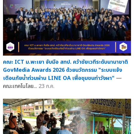
คณะ ICT ม.พะเยา จับมือ สทป. คว้าชัยเวทีระดับนานาชาติ
GovMedia Awards 2026 ด้วยนวัตกรรม "ระบบแจ้ง
เตือนภัยน้ำท่วมผ่าน LINE OA เพื่อชุมชนท่าวังผา"
—
คณะเทคโนโลย...
23 ก.ค.