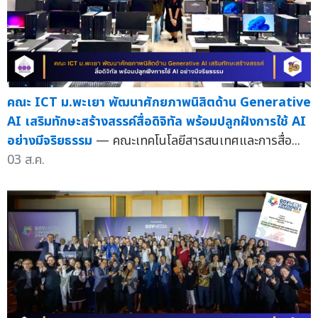
คณะ ICT ม.พะเยา พัฒนาศักยภาพนิสิตด้าน Generative
AI เสริมทักษะสร้างสรรค์สื่อดิจิทัล พร้อมปลูกฝังการใช้ AI
อย่างมีจริยธรรม
— คณะเทคโนโลยีสารสนเทศและการสื่อ...
03 ส.ค.