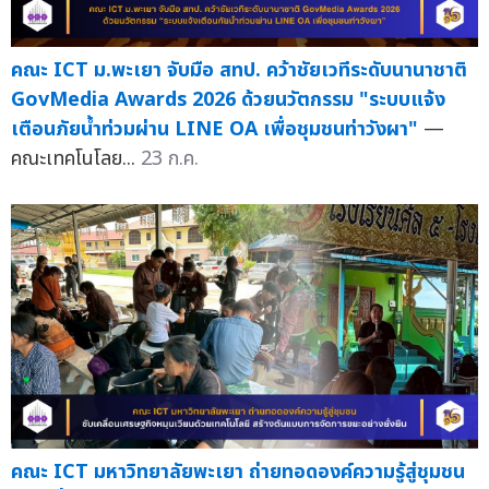
คณะ ICT ม.พะเยา จับมือ สทป. คว้าชัยเวทีระดับนานาชาติ
GovMedia Awards 2026 ด้วยนวัตกรรม "ระบบแจ้ง
เตือนภัยน้ำท่วมผ่าน LINE OA เพื่อชุมชนท่าวังผา"
—
คณะเทคโนโลย...
23 ก.ค.
คณะ ICT มหาวิทยาลัยพะเยา ถ่ายทอดองค์ความรู้สู่ชุมชน