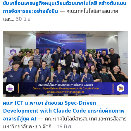
ขับเคลื่อนเศรษฐกิจหมุนเวียนด้วยเทคโนโลยี สร้างต้นแบบ
การจัดการขยะอย่างยั่งยืน
— คณะเทคโนโลยีสารสนเทศ
และ...
30 มิ.ย.
คณะ ICT ม.พะเยา จัดอบรม Spec-Driven
Development with Claude Code ยกระดับศักยภาพ
อาจารย์สู่ยุค AI
— คณะเทคโนโลยีสารสนเทศและการสื่อสาร
มหาวิทยาลัยพะเยา จัดกิ...
16 มิ.ย.