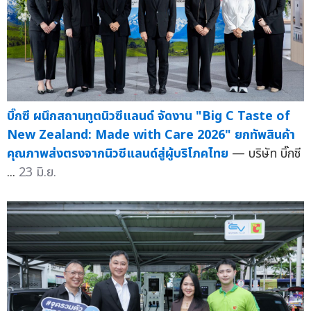
บิ๊กซี ผนึกสถานทูตนิวซีแลนด์ จัดงาน "Big C Taste of
New Zealand: Made with Care 2026" ยกทัพสินค้า
คุณภาพส่งตรงจากนิวซีแลนด์สู่ผู้บริโภคไทย
— บริษัท บิ๊กซี
...
23 มิ.ย.