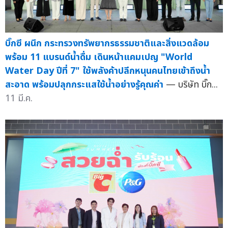
บิ๊กซี ผนึก กระทรวงทรัพยากรธรรมชาติและสิ่งแวดล้อม
พร้อม 11 แบรนด์น้ำดื่ม เดินหน้าแคมเปญ "World
Water Day ปีที่ 7" ใช้พลังค้าปลีกหนุนคนไทยเข้าถึงน้ำ
สะอาด พร้อมปลุกกระแสใช้น้ำอย่างรู้คุณค่า
— บริษัท บิ๊ก...
11 มี.ค.