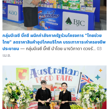
กลุ่มบีเจซี บิ๊กซี ผนึกกำลังภาครัฐร่วมโครงการ "ไทยช่วย
ไทย" ลดราคาสินค้าอุปโภคบริโภค บรรเทาภาระค่าครองชีพ
ประชาชน
— กลุ่มบีเจซี บิ๊กซี นำโดย นางวิภาดา ดวงรั...
03
เม.ย.