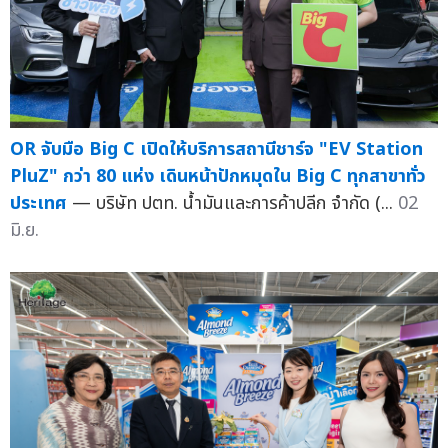
OR จับมือ Big C เปิดให้บริการสถานีชาร์จ "EV Station
PluZ" กว่า 80 แห่ง เดินหน้าปักหมุดใน Big C ทุกสาขาทั่ว
ประเทศ
— บริษัท ปตท. น้ำมันและการค้าปลีก จำกัด (...
02
มิ.ย.