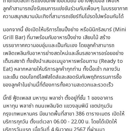
ถ่ายทอดสดการแข่งขันกีฬายอดนิยม อย่างฟุตบอล เพื่อให้
ลูกค้าสามารถนั่งรับชมการแข่งขันร่วมกับเพื่อนๆ ในบรรยากาศ
ความสนุกสนานบันเทิงที่สามารถเชียร์ทีมโปรดไปพร้อมกันได้
นอกจากนี้ ยังเปิดให้บริการโซนปิ้งย่าง หรือมินิกริลบาร์ (Mini
Grill Bar) ที่มาพร้อมกับอาหารปิ้งย่าง เสียบไม้ สร้าง
บรรยากาศความอบอุ่นและเป็นกันเอง โดยลูกค้าสามารถ
เพลิดเพลินกับอาหารย่างสดใหม่และลิ้มรสอาหารอร่อยอย่าง
เต็มรสชาติ ทั้งยังนำเสนอเมนูอาหารพร้อมทาน (Ready to
Eat) หลากหลายให้บริการลูกค้าทุกท่าน ทั้งมื้อเช้า กลางวัน
และเย็น ตอบโจทย์ไลฟ์สไตล์และสอดรับกับพฤติกรรมการซื้อ
ของลูกค้าในย่านนี้ที่ต้องการทั้งความสะดวกและรวดเร็ว
บิ๊กซี ฟู้ดเพลส มหาทุน พลาซ่า ตั้งอยู่ที่ชั้น 1 ของอาคาร
มหาทุน พลาซ่า ถนนเพลินจิต แขวงลุมพินี เขตปทุมวัน
กรุงเทพมหานคร มีขนาดพื้นที่สาขา 386 ตารางเมตร เปิดให้
บริการทุกวัน ตั้งแต่เวลา 06.00 - 22.00 น. โดยได้เปิดให้
บริการวันแรก เมื่อวันที่ 4 ธันวาคม 2567 ที่ผ่านมา