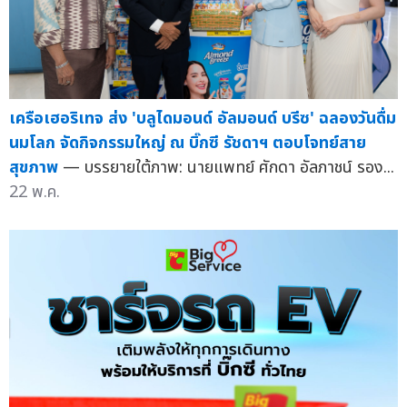
เครือเฮอริเทจ ส่ง 'บลูไดมอนด์ อัลมอนด์ บรีซ' ฉลองวันดื่ม
นมโลก จัดกิจกรรมใหญ่ ณ บิ๊กซี รัชดาฯ ตอบโจทย์สาย
สุขภาพ
— บรรยายใต้ภาพ: นายแพทย์ ศักดา อัลภาชน์ รอง...
22 พ.ค.