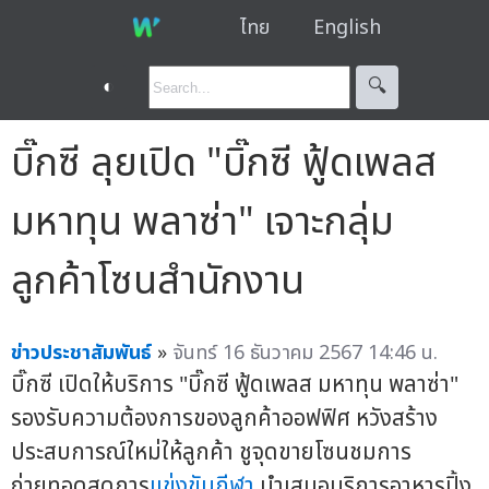
ไทย
English
◐
🔍︎
บิ๊กซี ลุยเปิด "บิ๊กซี ฟู้ดเพลส
มหาทุน พลาซ่า" เจาะกลุ่ม
ลูกค้าโซนสำนักงาน
ข่าวประชาสัมพันธ์
»
จันทร์ 16 ธันวาคม 2567 14:46 น.
บิ๊กซี เปิดให้บริการ "บิ๊กซี ฟู้ดเพลส มหาทุน พลาซ่า"
รองรับความต้องการของลูกค้าออฟฟิศ หวังสร้าง
ประสบการณ์ใหม่ให้ลูกค้า ชูจุดขายโซนชมการ
ถ่ายทอดสดการ
แข่งขันกีฬา
นำเสนอบริการอาหารปิ้ง