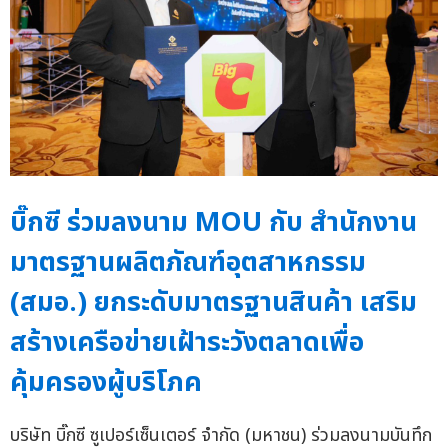
บิ๊กซี ร่วมลงนาม MOU กับ สำนักงาน
มาตรฐานผลิตภัณฑ์อุตสาหกรรม
(สมอ.) ยกระดับมาตรฐานสินค้า เสริม
สร้างเครือข่ายเฝ้าระวังตลาดเพื่อ
คุ้มครองผู้บริโภค
บริษัท บิ๊กซี ซูเปอร์เซ็นเตอร์ จำกัด (มหาชน) ร่วมลงนามบันทึก