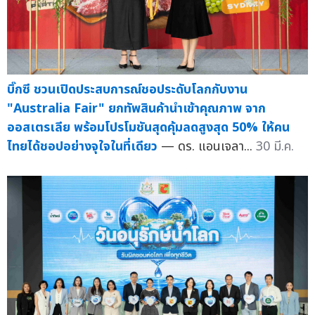
บิ๊กซี ชวนเปิดประสบการณ์ชอประดับโลกกับงาน
"Australia Fair" ยกทัพสินค้านำเข้าคุณภาพ จาก
ออสเตรเลีย พร้อมโปรโมชันสุดคุ้มลดสูงสุด 50% ให้คน
ไทยได้ชอปอย่างจุใจในที่เดียว
— ดร. แอนเจลา...
30 มี.ค.