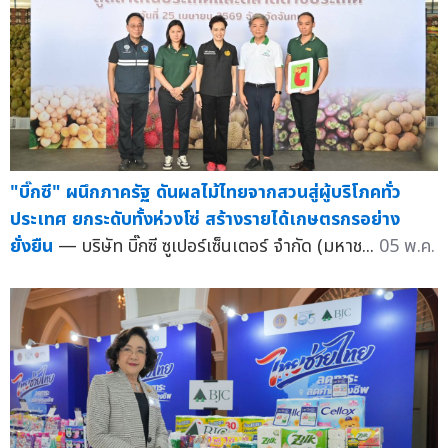
"บิ๊กซี" ผนึกภาครัฐ ดันผลไม้ไทยจากสวนสู่ผู้บริโภคทั่ว
ประเทศ ยกระดับทั้งห่วงโซ่ สร้างรายได้เกษตรกรอย่าง
ยั่งยืน
— บริษัท บิ๊กซี ซูเปอร์เซ็นเตอร์ จำกัด (มหาช...
05 พ.ค.