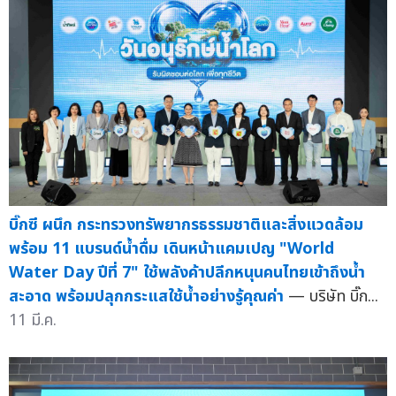
บิ๊กซี ผนึก กระทรวงทรัพยากรธรรมชาติและสิ่งแวดล้อม
พร้อม 11 แบรนด์น้ำดื่ม เดินหน้าแคมเปญ "World
Water Day ปีที่ 7" ใช้พลังค้าปลีกหนุนคนไทยเข้าถึงน้ำ
สะอาด พร้อมปลุกกระแสใช้น้ำอย่างรู้คุณค่า
— บริษัท บิ๊ก...
11 มี.ค.