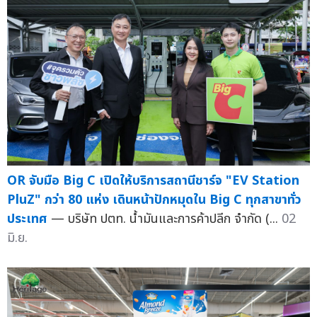
OR จับมือ Big C เปิดให้บริการสถานีชาร์จ "EV Station
PluZ" กว่า 80 แห่ง เดินหน้าปักหมุดใน Big C ทุกสาขาทั่ว
ประเทศ
— บริษัท ปตท. น้ำมันและการค้าปลีก จำกัด (...
02
มิ.ย.