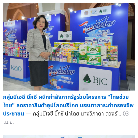
กลุ่มบีเจซี บิ๊กซี ผนึกกำลังภาครัฐร่วมโครงการ "ไทยช่วย
ไทย" ลดราคาสินค้าอุปโภคบริโภค บรรเทาภาระค่าครองชีพ
ประชาชน
— กลุ่มบีเจซี บิ๊กซี นำโดย นางวิภาดา ดวงรั...
03
เม.ย.