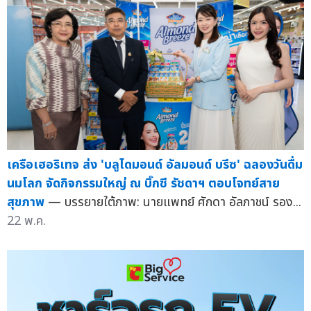
เครือเฮอริเทจ ส่ง 'บลูไดมอนด์ อัลมอนด์ บรีซ' ฉลองวันดื่ม
นมโลก จัดกิจกรรมใหญ่ ณ บิ๊กซี รัชดาฯ ตอบโจทย์สาย
สุขภาพ
— บรรยายใต้ภาพ: นายแพทย์ ศักดา อัลภาชน์ รอง...
22 พ.ค.