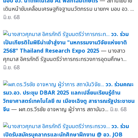
มอบ อว. นำเทคโนโลยี AI พลิกโฉมเกษตร
— สภานโยบาย
เดินหน้าขับเคลื่อนเศรษฐกิจฐานนวัตกรรม นายกฯ มอบ อว. ...
มิ.ย. 68
วว. ร่วม
เป็นเกียรติในพิธีนำเข้าสู่งาน "มหกรรมงานวิจัยแห่งชาติ
2568" Thailand Research Expo 2025
— นางสาว
ศุภมาส อิศรภักดี รัฐมนตรีว่าการกระทรวงการอุดมศึกษา...
มิ.ย. 68
วว. ร่วมคณะ
รมว.อว. ประชุม DBAR 2025 แลกเปลี่ยนเรียนรู้ด้าน
วิทยาศาสตร์เทคโนโลยี ณ เมืองเฉิงตู สาธารณรัฐประชาชน
จีน
— ผศ.ดร.วีรชัย อาจหาญ ผู้ว่าการ สถาบันว...
มิ.ย. 68
วว. ร่วม
เปิดรับสมัครบุคลากรและนักศึกษาฝึกงาน @ อว. JOB