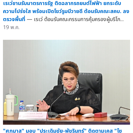
เรเว่ขานรับมาตรการรัฐ ติดฉลากรถยนต์ไฟฟ้า ยกระดับ
ความโปร่งใส พร้อมเปิดโชว์รูมบีวายดี ต้อนรับคณะสคบ. ลง
ตรวจพื้นที่
— เรเว่ ต้อนรับคณะกรรมการคุ้มครองผู้บริโภ...
19 พ.ค.
"ศุภมาส" มอบ "ประเดิมชัย-พัชรินทร์" ติดตามเคส "โซ