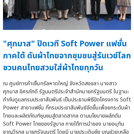
"ศุภมาส" ปิดเวที Soft Power แฟชั่น
ภาคใต้ ดันผ้าไทยจากชุมชนสู่รันเวย์โลก
ชวนคนไทยสวมใส่ผ้าไทยทุกวัน
ณ ศูนย์การค้าเซ็นทรัลหาดใหญ่ จังหวัดสงขลา นางสาว
ศุภมาส อิศรภักดี รัฐมนตรีประจำสำนักนายกรัฐมนตรี ในฐานะ
กำกับดูแลกรมประชาสัมพันธ์ เป็นประธานพิธีปิดโครงการ Soft
Power สาขาแฟชั่น ที่กรมประชาสัมพันธ์จัดขึ้นเพื่อยกระดับผ้า
ไทยและผลิตภัณฑ์ชุมชนสู่ตลาดสากล ตามนโยบายผลักดัน
Soft Power ไทยของรัฐบาล ภายใต้การนำของ นายอนุทิน
ชาญวีรกูล นายกรัฐมนตรี โดยมี นายประเดิมชัย บุญช่วยเหลือ