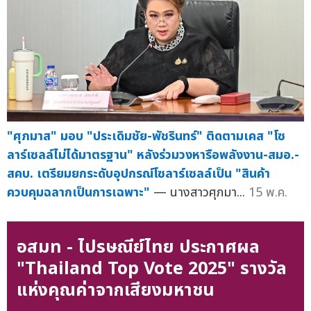
"ศุภมาส" มอบ "ประเดิมชัย-พัชรินทร์" ติดตามเคส "โซ
ลาร์เซลล์ไม่ได้มาตรฐาน" หลังร่วมวงหารือพลังงาน-สมอ.-
สคบ. เตรียมยกระดับอุปกรณ์โซลาร์เซลล์เป็น "สินค้า
ควบคุมฉลากเป็นการเฉพาะ"
— นางสาวศุภมา...
15 พ.ค.
อสมท - ไปรษณีย์ไทย ประกาศผล
"Thailand Top Vote 2025" รางวัล
แห่งคุณค่าจากเสียงมหาชน