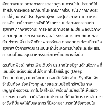
ศักยภาพและโอกาสทางการตลาดสูง ในการนำไปประยุกต์ใช้
สำหรับการผลิตผลิตภัณฑ์ในหลายภาคส่วน เช่น ภาคเกษตร:
การใช้จุลินทรีย์ ปรับปรุงพันธุ์พืช และปุ๋ยชีวภาพ ภาคอาหาร:
การพัฒนาน้ำตาลจากพืชที่ให้รสหวานแต่ลดผลกระทบต่อ
สุขภาพ ภาคพลังงาน: การผลิตเอทานอลและเชื้อเพลิงชีวภาพ
จากวัตถุดิบทางการเกษตร อุตสาหกรรมการแพทย์และเภสัช
ภัณฑ์:การเพิ่มประสิทธิภาพการรักษา ต่อยอดการท่องเที่ยวเชิง
สุขภาพ ซึ่งการพัฒนาระบบเหล่านี้จะลดการนำเข้าและส่งเสริม
การเติบโตของอุตสาหกรรมชีวภาพไทยอย่างยั่งยืน
ดร.กันตพิชญ์ กล่าวเพิ่มเติมว่า ประเทศไทยมีฐานด้านชีวภาพที่
เข้มแข็ง แต่ยังเชื่อมไม่ถึงเทคโนโลยีขั้นสูง (Deep
Technology) และยังขาดการจดสิทธิบัตรด้าน SynBio จึง
จำเป็นต้องเร่งสร้างกฎหมายและระบบสิทธิทรัพย์สินทาง
ปัญญาให้รองรับเทคโนโลยีใหม่นี้ พร้อมกันนี้ยังชี้ให้เห็นช่อง
ว่างของการพัฒนากำลังคนในประเทศ ที่ต้องมีการวางเส้นทาง
อาชีพที่มั่นคงให้กับบุคลากรที่มีความสามารถให้ยังคงอยู่ใน