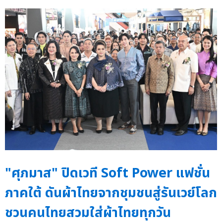
"ศุภมาส" ปิดเวที Soft Power แฟชั่น
ภาคใต้ ดันผ้าไทยจากชุมชนสู่รันเวย์โลก
ชวนคนไทยสวมใส่ผ้าไทยทุกวัน