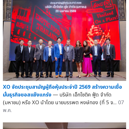
XO จัดประชุมสามัญผู้ถือหุ้นประจำปี 2569 สร้างความเชื่อ
มั่นธุรกิจซอสแข็งแกร่ง
— บริษัท เอ็กโซติค ฟู้ด จำกัด
(มหาชน) หรือ XO นำโดย นายบรรพต หงษ์ทอง (ที่ 5 จ...
07
พ.ค.