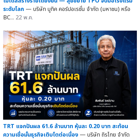
โมเดลสร้างรายได้ยั่งยืน — ลุยขยาย TPO จับมือโรงแรม
ระดับโลก
— บริษัท บูทิค คอร์ปอเรชั่น จำกัด (มหาชน) หรือ
BC...
22 พ.ค.
TRT แจกปันผล 61.6 ล้านบาท หุ้นละ 0.20 บาท สะท้อน
ความเชื่อมั่นธุรกิจเติบโตต่อเนื่อง
— บริษัท ถิรไทย จำกัด