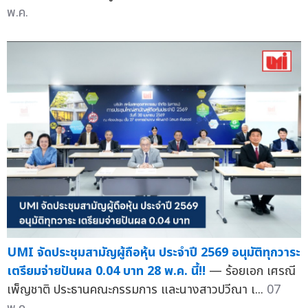
พ.ค.
UMI จัดประชุมสามัญผู้ถือหุ้น ประจำปี 2569 อนุมัติทุกวาระ
เตรียมจ่ายปันผล 0.04 บาท 28 พ.ค. นี้!!
— ร้อยเอก เศรณี
เพ็ญชาติ ประธานคณะกรรมการ และนางสาวปวีณา เ...
07